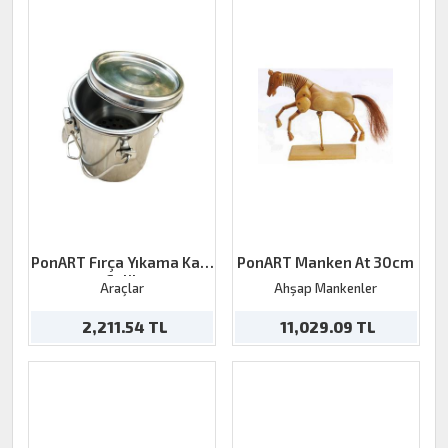
PonART Fırça Yıkama Kabı
PonART Manken At 30cm
Çelik
Araçlar
Ahşap Mankenler
2,211.54 TL
11,029.09 TL