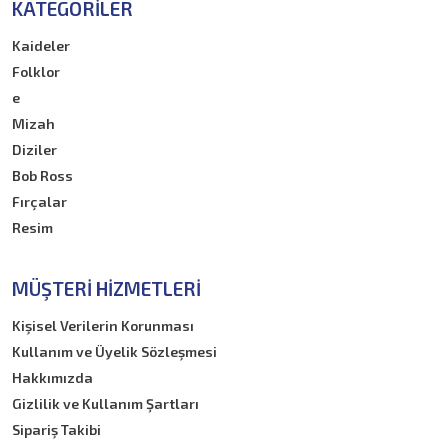
Araştırma-İnceleme
KATEGORILER
Grafik
Kaideler
Resim
Folklor
Eğlence-Mizah
e
Sanat
Mizah
Hobi
Diziler
Anı
Bob Ross
Kampanyalar1
Fırçalar
lin
Resim
Biyografi
Kaynak/Bibliyografya
MÜŞTERI HIZMETLERI
Hoby&Craft
Kişisel Verilerin Korunması
Sticker&Stencil
Kullanım ve Üyelik Sözleşmesi
Kırtasiye Malzemeleri
Hakkımızda
Kalemler
Gizlilik ve Kullanım Şartları
Gravür
Sipariş Takibi
Hamur ve Killer