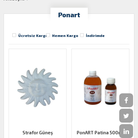
Ponart
Ücretsiz Kargo
Hemen Kargo
İndirimde
Strafor Güneş
PonART Patina 500ml