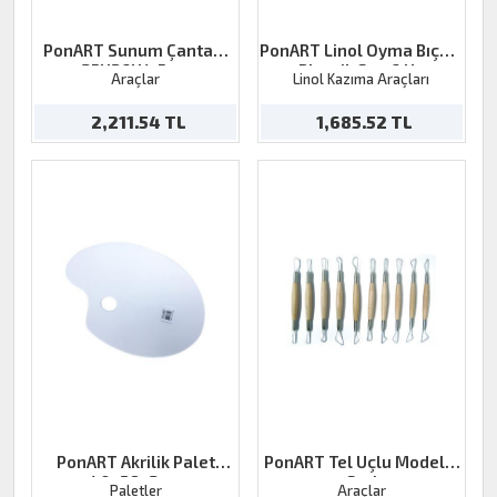
PonART Sunum Çantası
PonART Linol Oyma Bıçağı
35X26X4,5cm
Plastik Sap 6 Uç
Araçlar
Linol Kazıma Araçları
2,211.54 TL
1,685.52 TL
PonART Akrilik Palet
PonART Tel Uçlu Modelaj
40x28x3cm
Seti
Paletler
Araçlar