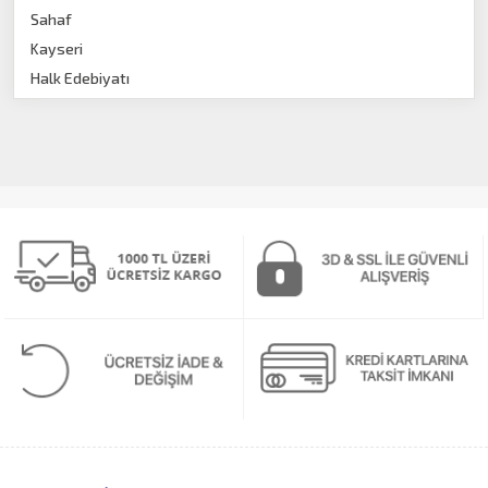
Sahaf
Kayseri
Halk Edebiyatı
İnceleme
İnceleme-Araştırma
Tarih
Hikaye
Resim Teknikleri
Ansiklopedi
Edebiyat
Ekonomi
Karikatür
Felsefe
Heykel
Şiir
Boyama