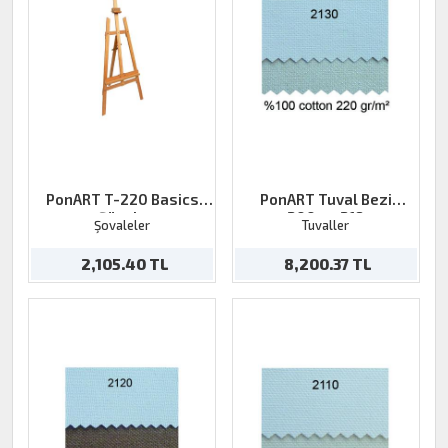
PonART T-220 Basics
PonART Tuval Bezi
Şövale
200grx218
Şovaleler
Tuvaller
2,105.40 TL
8,200.37 TL