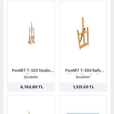
PonART T-320 Studio
PonART T-300 Raflı
Şövale
Şövale Masaüstü
Şovaleler
Şovaleler
6,762.80 TL
1,531.20 TL