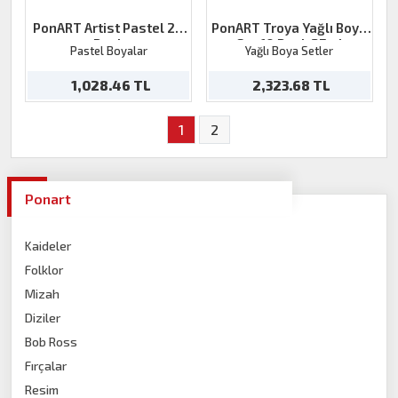
PonART Artist Pastel 24
PonART Troya Yağlı Boya
Renk
Set 10 Renk 37ml
Pastel Boyalar
Yağlı Boya Setler
1,028.46 TL
2,323.68 TL
1
2
Ponart
Kaideler
Folklor
Mizah
Diziler
Bob Ross
Fırçalar
Resim