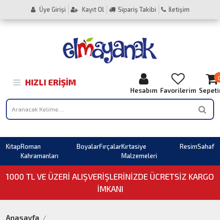
Üye Girişi
Kayıt Ol
Sipariş Takibi
İletişim
HIZLI ERIŞIM
Hesabım
Favorilerim
Sepet
Kitap
Roman
Boyalar
Fırçalar
Kırtasiye
Resim
Sahaf
Kahramanları
Malzemeleri
1000 TL VE ÜZERI ALIŞVERIŞLERINIZDE ÜCRETSİZ KARGO
İMKANI
Anasayfa