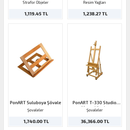
Strafor Objeler
Resim Yağları
1,119.45 TL
1,238.27 TL
PonART Suluboya Şövale
PonART T-330 Studio
Masa Şövale
Şovaleler
Şovaleler
1,740.00 TL
36,366.00 TL