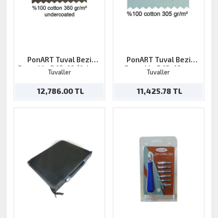
PonART Tuval Bezi
PonART Tuval Bezi
Pamuklu 2.18x10 (Arkası
Pamuklu 2.18x10 mt
Tuvaller
Tuvaller
Kahve)
12,786.00 TL
11,425.78 TL