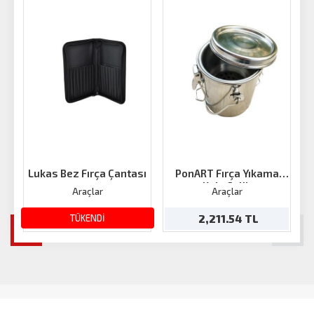
Lukas Bez Fırça Çantası
PonART Fırça Yıkama
Kabı Çelik
Araçlar
Araçlar
442.93 TL
TÜKENDİ
2,211.54 TL