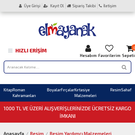
Üye Girişi
Kayıt Ol
Sipariş Takibi
İletişim
HIZLI ERIŞIM
Hesabım
Favorilerim
Sepet
Kitap
Roman
Boyalar
Fırçalar
Kırtasiye
Resim
Sahaf
Kahramanları
Malzemeleri
1000 TL VE ÜZERI ALIŞVERIŞLERINIZDE ÜCRETSİZ KARGO
İMKANI
Anasayfa
Resim
Resim Yardımcı Malzemeleri