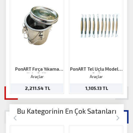
PonART Fırça Yıkama
PonART Tel Uçlu Modelaj
Kabı Çelik
Seti
Araçlar
Araçlar
2,211.54 TL
1,105.13 TL
Bu Kategorinin En Çok Satanları