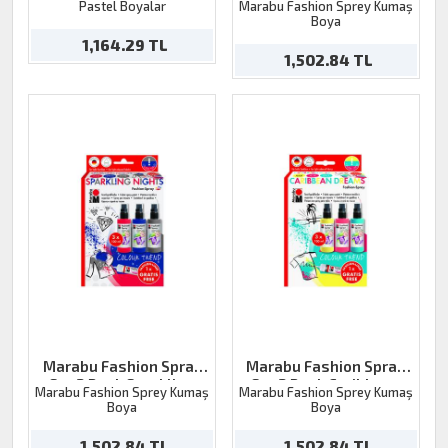
Pastel Boyalar
Marabu Fashion Sprey Kumaş
Boya
1,164.29 TL
1,502.84 TL
Marabu Fashion Spray
Marabu Fashion Spray
Set 3 Renk Sparkling
Set 3 Renk Caribbean
Marabu Fashion Sprey Kumaş
Marabu Fashion Sprey Kumaş
Nights
Dreams
Boya
Boya
1,502.84 TL
1,502.84 TL