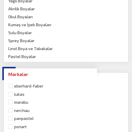
Yağlı Boyalar
Akrilik Boyalar
Okul Boyaları
Kumaş ve İpek Boyaları
Sulu Boyalar
Sprey Boyalar
Linol Boya ve Tabakalar
Pastel Boyalar
Guaj Boyalar
Porselen Boyalar
Markalar
Yazı Tahtası Boyası
eberhard-faber
lukas
marabu
nerchau
panpastel
ponart