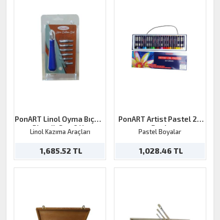
PonART Linol Oyma Bıçağı
PonART Artist Pastel 24
Plastik Sap 6 Uç
Renk
Linol Kazıma Araçları
Pastel Boyalar
1,685.52 TL
1,028.46 TL