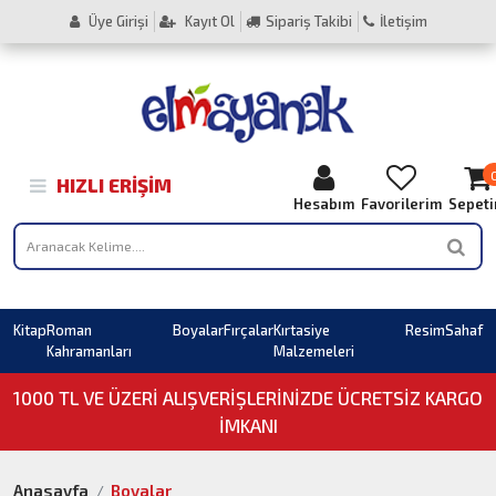
Üye Girişi
Kayıt Ol
Sipariş Takibi
İletişim
HIZLI ERIŞIM
Hesabım
Favorilerim
Sepet
Kitap
Roman
Boyalar
Fırçalar
Kırtasiye
Resim
Sahaf
Kahramanları
Malzemeleri
1000 TL VE ÜZERI ALIŞVERIŞLERINIZDE ÜCRETSİZ KARGO
İMKANI
Anasayfa
Boyalar