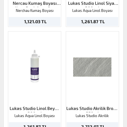
Nercau Kumaş Boyası
Lukas Studio Linol Siyah
Koyu Renk Aqua Set
200 ml
Nerchau Kumaş Boyası
Lukas Aqua Linol Boyası
6x59ml
1,121.03 TL
1,261.87 TL
Lukas Studio Linol Beyaz
Lukas Studio Akrilik Bronz
200 ml
250ml
Lukas Aqua Linol Boyası
Lukas Studio Akrilik
1,261.87 TL
2,712.07 TL