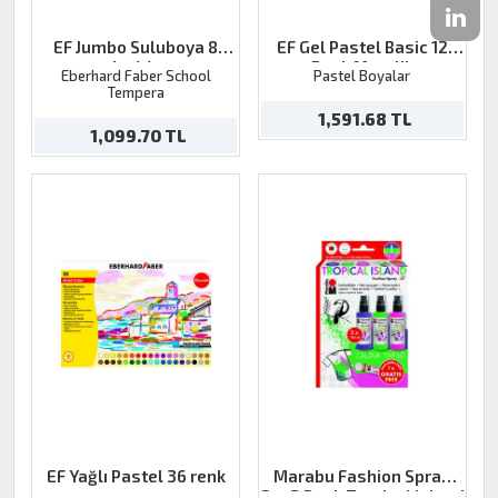
EF Jumbo Suluboya 8
EF Gel Pastel Basic 12
renkx 44mm
Renk Metalik
Eberhard Faber School
Pastel Boyalar
Tempera
1,591.68 TL
1,099.70 TL
EF Yağlı Pastel 36 renk
Marabu Fashion Spray
Set 3 Renk Tropical Island