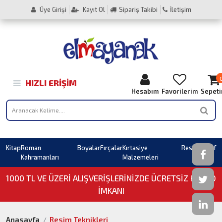
Üye Girişi
Kayıt Ol
Sipariş Takibi
İletişim
HIZLI ERIŞIM
Hesabım
Favorilerim
Sepet
Kitap
Roman
Boyalar
Fırçalar
Kırtasiye
Resim
Sahaf
Kahramanları
Malzemeleri
1000 TL VE ÜZERI ALIŞVERIŞLERINIZDE ÜCRETSİZ KARGO
İMKANI
Anasayfa
Resim Teknikleri