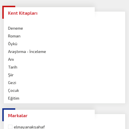
Kent Kitapları
Deneme
Roman
Öykü
Araştırma - İnceleme
Anı
Tarih
Şiir
Gezi
Çocuk
Eğitim
Roman
Bilim ve Teknoloji
Markalar
İnanç-Din
elmayanaksahaf