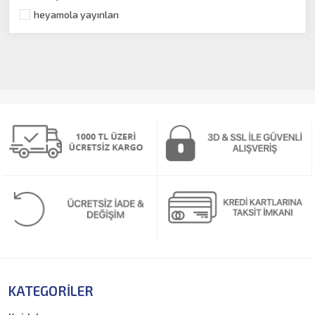
İstanbul Kitapları
heyamola yayınları
İzmir Kitapları
Trabzon Kitapları
Kayseri Kitapları
Adana Kitapları
Kent Kitapları
tarih-arkeoloji
Psikoloji
Halk Kültürü
Sözlük
KATEGORILER