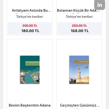
Antalyam Aslında Bu
Bolaman Küçük Bir Adanın
Bizim Hikayemiz
Not Defterinden
Türkiye'nin kentleri
Türkiye'nin kentleri
300.00 TL
280.00 TL
180.00 TL
168.00 TL
Benim Başkentim Adana
Geçmişten Günümüze