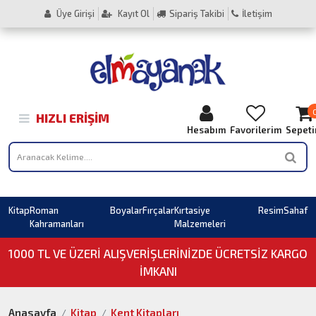
Üye Girişi
Kayıt Ol
Sipariş Takibi
İletişim
HIZLI ERIŞIM
Hesabım
Favorilerim
Sepet
Kitap
Roman
Boyalar
Fırçalar
Kırtasiye
Resim
Sahaf
Kahramanları
Malzemeleri
1000 TL VE ÜZERI ALIŞVERIŞLERINIZDE ÜCRETSİZ KARGO
İMKANI
Anasayfa
Kitap
Kent Kitapları