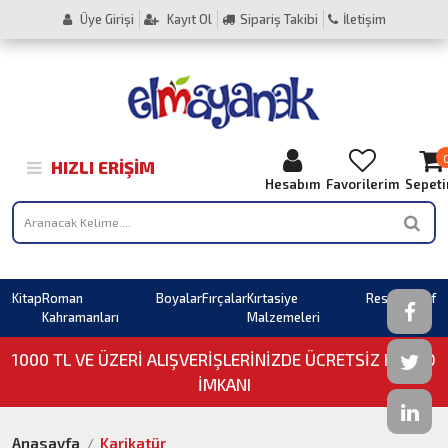
Üye Girişi
Kayıt Ol
Sipariş Takibi
İletişim
HIZLI ERIŞIM
Hesabım
Favorilerim
Sepet
Kitap
Roman
Boyalar
Fırçalar
Kırtasiye
Resim
Sahaf
Kahramanları
Malzemeleri
1000 TL VE ÜZERI ALIŞVERIŞLERINIZDE ÜCRETSİZ KARGO
İMKANI
Anasayfa
Karikatür