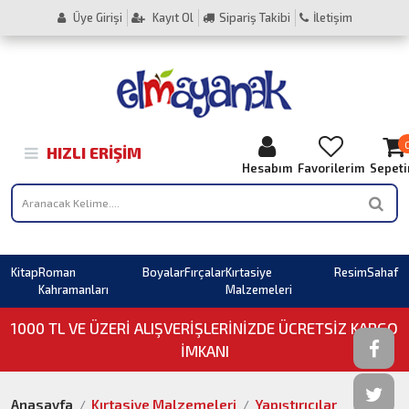
Üye Girişi
Kayıt Ol
Sipariş Takibi
İletişim
HIZLI ERIŞIM
Hesabım
Favorilerim
Sepet
Kitap
Roman
Boyalar
Fırçalar
Kırtasiye
Resim
Sahaf
Kahramanları
Malzemeleri
1000 TL VE ÜZERI ALIŞVERIŞLERINIZDE ÜCRETSİZ KARGO
İMKANI
Anasayfa
Kırtasiye Malzemeleri
Yapıştırıcılar