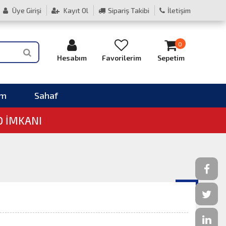
Üye Girişi
Kayıt Ol
Sipariş Takibi
İletişim
0
Hesabım
Favorilerim
Sepetim
im
Sahaf
O İMKANI