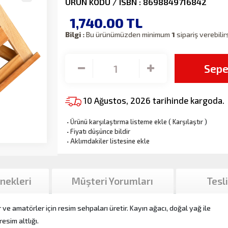
ÜRÜN KODU / ISBN : 8698849716842
1,740.00
TL
Bilgi :
Bu ürünümüzden minimum
1
sipariş verebilir
Sepe
10 Ağustos, 2026 tarihinde kargoda.
·
Ürünü karşılaştırma listeme ekle
(
Karşılaştır
)
·
Fiyatı düşünce bildir
·
Aklımdakiler listesine ekle
nekleri
Müşteri Yorumları
Tesl
ve amatörler için resim sehpaları üretir. Kayın ağacı, doğal yağ ile
esim altlığı.