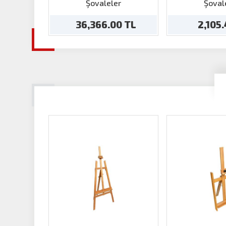
Masa Şövale
Şöv
Şovaleler
Şoval
36,366.00 TL
2,105