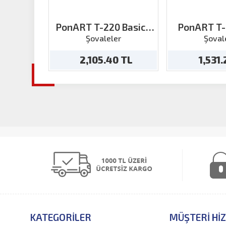
PonART T-220 Basics
PonART T-
Şövale
Şövale M
Şovaleler
Şoval
2,105.40 TL
1,531
KATEGORILER
MÜŞTERI HI