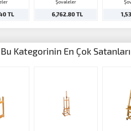
ale
Şövale
Şövale
eler
Şovaleler
Şov
.40 TL
6,762.80 TL
1,5
Bu Kategorinin En Çok Satanları