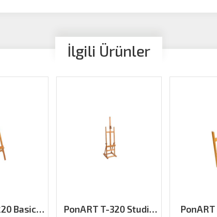
İlgili Ürünler
20 Basics
PonART T-320 Studio
PonART 