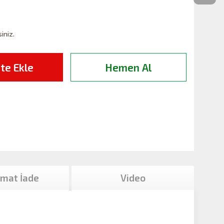
siniz.
te Ekle
Hemen Al
imat İade
Video