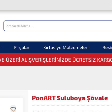
r
Fırçalar
Kırtasiye Malzemeleri
Res
 VE ÜZERI ALIŞVERIŞLERINIZDE ÜCRETSİZ KARG
PonART Suluboya Şövale