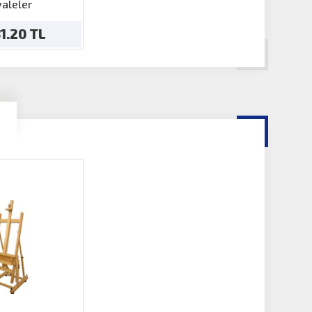
 Masaüstü
aleler
31.20 TL