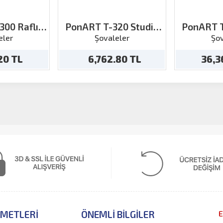
300 Raflı
PonART T-320 Studio
PonART T
asaüstü
Şövale
Masa
eler
Şovaleler
Şov
.20 TL
6,762.80 TL
36,3
ZMETLERI
ÖNEMLI BILGILER
E