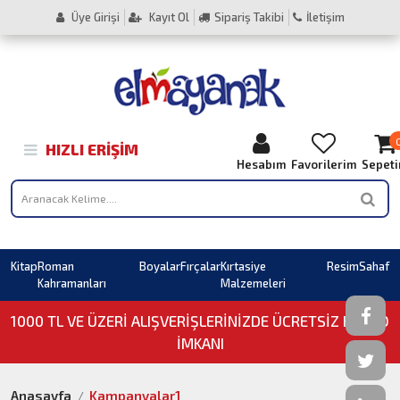
Üye Girişi
Kayıt Ol
Sipariş Takibi
İletişim
HIZLI ERIŞIM
Hesabım
Favorilerim
Sepet
Kitap
Roman
Boyalar
Fırçalar
Kırtasiye
Resim
Sahaf
Kahramanları
Malzemeleri
1000 TL VE ÜZERI ALIŞVERIŞLERINIZDE ÜCRETSİZ KARGO
İMKANI
Anasayfa
Kampanyalar1