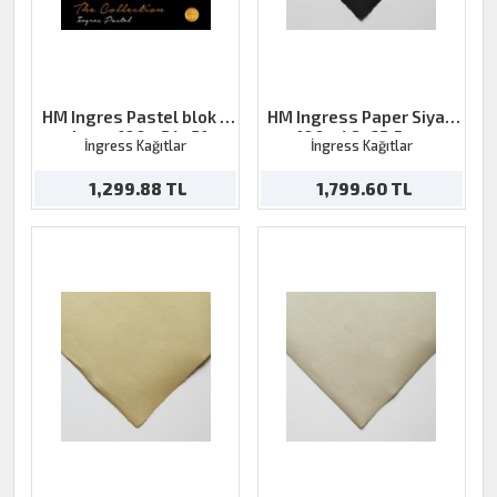
HM Ingres Pastel blok 9
HM Ingress Paper Siyah
clours 100g 24x31
100g 48x62,5cm
İngress Kağıtlar
İngress Kağıtlar
1,299.88 TL
1,799.60 TL