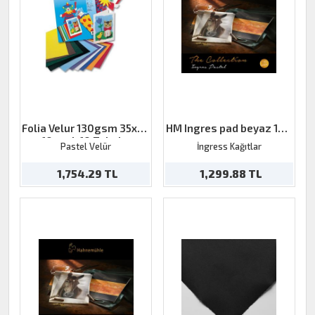
Folia Velur 130gsm 35x50
HM Ingres pad beyaz 100
10 renk 10 Tabaka
g
Pastel Velür
İngress Kağıtlar
1,754.29 TL
1,299.88 TL