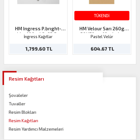
TÜKENDİ
HM Ingress P.brıght-
HM Velour Sarı 260g
white 100g 48x62,5cm
50X70cm 10tabaka
İngress Kağıtlar
Pastel Velür
1,799.60 TL
604.67 TL
Resim Kağıtları
Şovaleler
Tuvaller
Resim Blokları
Resim Kağıtları
Resim Yardımcı Malzemeleri