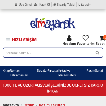
Üye Girişi
Kayıt Ol
Sipariş Takibi
İletişim
HIZLI ERIŞIM
Hesabım
Favorilerim
Sepet
Kitap
Roman
Boyalar
Fırçalar
Kırtasiye
Resim
Sahaf
Kahramanları
Malzemeleri
1000 TL VE ÜZERI ALIŞVERIŞLERINIZDE ÜCRETSİZ KARGO
İMKANI
Anasayfa
Resim
Resim Kağıtları