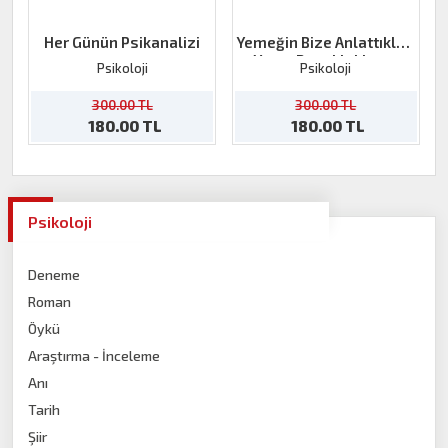
Her Günün Psikanalizi
Yemeğin Bize Anlattıkları
-Yeme Bozukluklarına
Psikoloji
Psikoloji
Farklı Bir Bakış Açısı-
300.00 TL
300.00 TL
180.00 TL
180.00 TL
Psikoloji
Deneme
Roman
Öykü
Araştırma - İnceleme
Anı
Tarih
Şiir