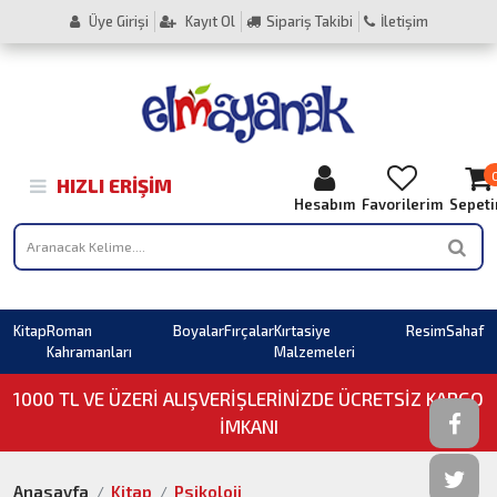
Üye Girişi
Kayıt Ol
Sipariş Takibi
İletişim
HIZLI ERIŞIM
Hesabım
Favorilerim
Sepet
Kitap
Roman
Boyalar
Fırçalar
Kırtasiye
Resim
Sahaf
Kahramanları
Malzemeleri
1000 TL VE ÜZERI ALIŞVERIŞLERINIZDE ÜCRETSİZ KARGO
İMKANI
Anasayfa
Kitap
Psikoloji