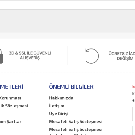
ZMETLERI
ÖNEMLI BILGILER
E
K
n Korunması
Hakkımızda
e
lik Sözleşmesi
İletişim
Üye Girişi
nım Şartları
Mesafeli Satış Sözleşmesi
Mesafeli Satış Sözleşmesi