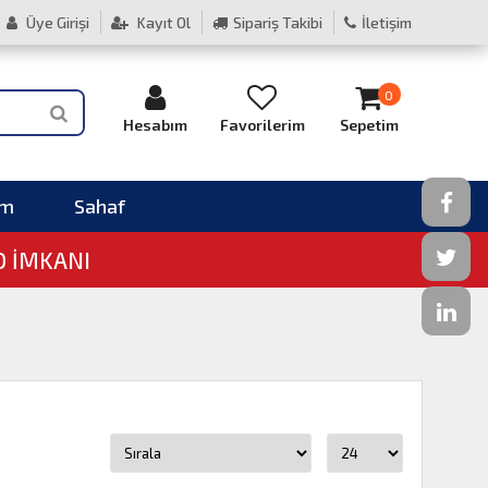
Üye Girişi
Kayıt Ol
Sipariş Takibi
İletişim
0
Hesabım
Favorilerim
Sepetim
im
Sahaf
O İMKANI