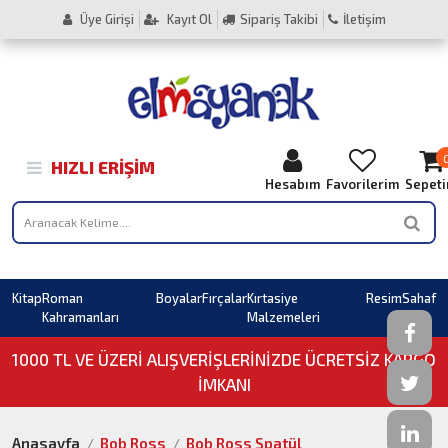
Üye Girişi
Kayıt Ol
Sipariş Takibi
İletişim
HIZLI ERIŞIM
Hesabım
Favorilerim
Sepet
Kitap
Roman
Boyalar
Fırçalar
Kırtasiye
Resim
Sahaf
Kahramanları
Malzemeleri
1000 TL VE ÜZERI ALIŞVERIŞLERINIZDE ÜCRETSİZ KARGO
İMKANI
Anasayfa
Bob Ross
Bob Ross Spatül