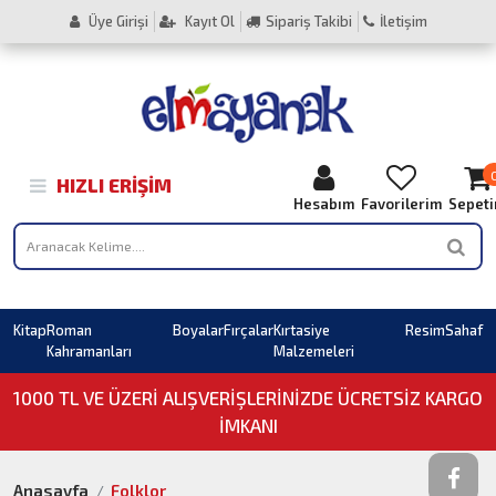
Üye Girişi
Kayıt Ol
Sipariş Takibi
İletişim
HIZLI ERIŞIM
Hesabım
Favorilerim
Sepet
Kitap
Roman
Boyalar
Fırçalar
Kırtasiye
Resim
Sahaf
Kahramanları
Malzemeleri
1000 TL VE ÜZERI ALIŞVERIŞLERINIZDE ÜCRETSİZ KARGO
İMKANI
Anasayfa
Folklor