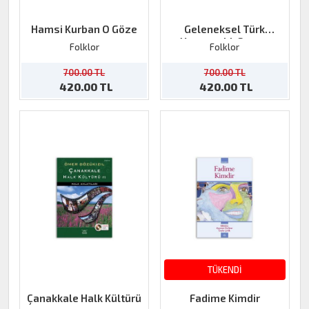
Hamsi Kurban O Göze
Geleneksel Türk
Yorgancılık Sanatı
Folklor
Folklor
700.00 TL
700.00 TL
420.00 TL
420.00 TL
TÜKENDİ
Çanakkale Halk Kültürü
Fadime Kimdir