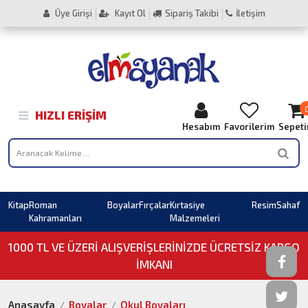
Üye Girişi
Kayıt Ol
Sipariş Takibi
İletişim
HIZLI ERIŞIM
Hesabım
Favorilerim
Sepet
Kitap
Roman
Boyalar
Fırçalar
Kırtasiye
Resim
Sahaf
Kahramanları
Malzemeleri
1000 TL VE ÜZERI ALIŞVERIŞLERINIZDE ÜCRETSİZ KARGO
İMKANI
Anasayfa
Boyalar
Okul Boyaları