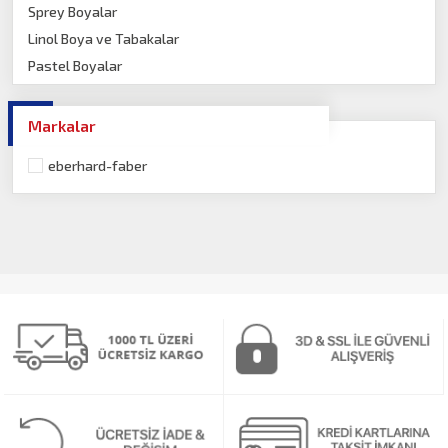
Sprey Boyalar
Linol Boya ve Tabakalar
Pastel Boyalar
Guaj Boyalar
Porselen Boyalar
Markalar
Yazı Tahtası Boyası
eberhard-faber