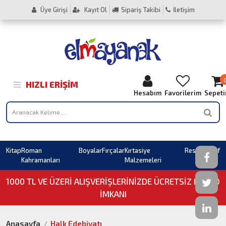
Üye Girişi
Kayıt Ol
Sipariş Takibi
İletişim
HIZLI ERIŞIM
Hesabım
Favorilerim
Sepet
Kitap
Roman
Boyalar
Fırçalar
Kırtasiye
Resim
Sahaf
Kahramanları
Malzemeleri
1000 TL VE ÜZERI ALIŞVERIŞLERINIZDE ÜCRETSİZ KARGO
İMKANI
Anasayfa
Halk Edebiyatı