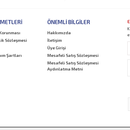
ZMETLERI
ÖNEMLI BILGILER
E
K
n Korunması
Hakkımızda
e
lik Sözleşmesi
İletişim
Üye Girişi
nım Şartları
Mesafeli Satış Sözleşmesi
Mesafeli Satış Sözleşmesi
Aydınlatma Metni