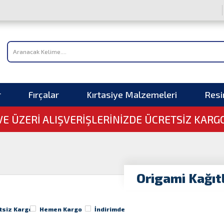
r
Fırçalar
Kırtasiye Malzemeleri
Res
 VE ÜZERI ALIŞVERIŞLERINIZDE ÜCRETSİZ KARG
Origami Kağıtl
tsiz Kargo
Hemen Kargo
İndirimde