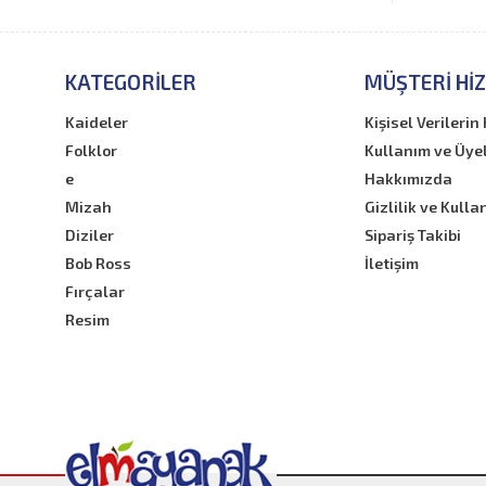
KATEGORILER
MÜŞTERI HI
Kaideler
Kişisel Verileri
Folklor
Kullanım ve Üye
e
Hakkımızda
Mizah
Gizlilik ve Kulla
Diziler
Sipariş Takibi
Bob Ross
İletişim
Fırçalar
Resim