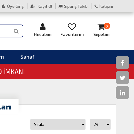
Üye Girişi
Kayıt Ol
Sipariş Takibi
İletişim
0
Hesabım
Favorilerim
Sepetim
im
Sahaf
O İMKANI
arı