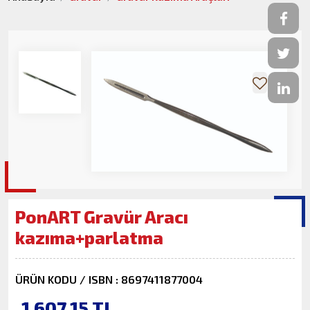
PonART Gravür Aracı
kazıma+parlatma
ÜRÜN KODU / ISBN : 8697411877004
1,607.15
TL