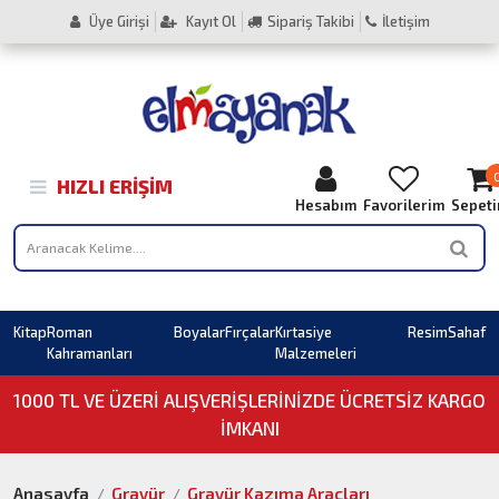
Üye Girişi
Kayıt Ol
Sipariş Takibi
İletişim
HIZLI ERIŞIM
Hesabım
Favorilerim
Sepet
Kitap
Roman
Boyalar
Fırçalar
Kırtasiye
Resim
Sahaf
Kahramanları
Malzemeleri
1000 TL VE ÜZERI ALIŞVERIŞLERINIZDE ÜCRETSİZ KARGO
İMKANI
Anasayfa
Gravür
Gravür Kazıma Araçları