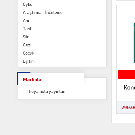
Öykü
Araştırma - İnceleme
Anı
Tarih
Şiir
Gezi
Çocuk
Eğitim
Roman
Bilim ve Teknoloji
Markalar
İnanç-Din
Kon
heyamola yayınları
İstanbul Kitapları
İzmir Kitapları
290.0
Trabzon Kitapları
Kayseri Kitapları
Adana Kitapları
Kent Kitapları