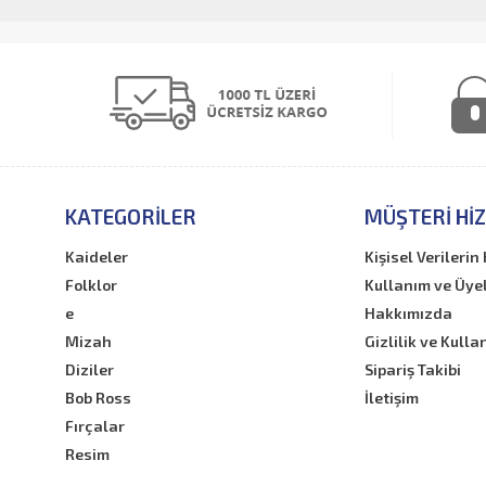
tarih-arkeoloji
Psikoloji
Halk Kültürü
Sözlük
KATEGORILER
MÜŞTERI HI
Kaideler
Kişisel Verileri
Folklor
Kullanım ve Üye
e
Hakkımızda
Mizah
Gizlilik ve Kulla
Diziler
Sipariş Takibi
Bob Ross
İletişim
Fırçalar
Resim