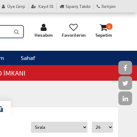
Üye Girişi
Kayıt Ol
Sipariş Takibi
İletişim
0
Hesabım
Favorilerim
Sepetim
im
Sahaf
O İMKANI
ü