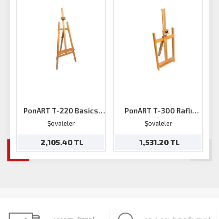
PonART T-220 Basics
PonART T-300 Raflı
Şövale
Şövale Masaüstü
Şovaleler
Şovaleler
2,105.40 TL
1,531.20 TL