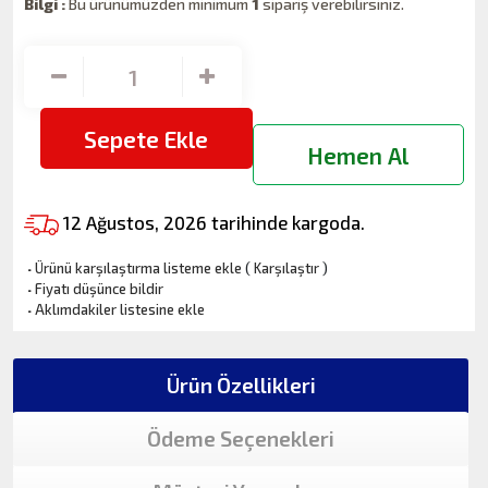
Bilgi :
Bu ürünümüzden minimum
1
sipariş verebilirsiniz.
Sepete Ekle
Hemen Al
12 Ağustos, 2026 tarihinde kargoda.
·
Ürünü karşılaştırma listeme ekle
(
Karşılaştır
)
·
Fiyatı düşünce bildir
·
Aklımdakiler listesine ekle
Ürün Özellikleri
Ödeme Seçenekleri