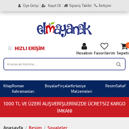
Üye Girişi
Kayıt Ol
Sipariş Takibi
İletişim
HIZLI ERIŞIM
Hesabım
Favorilerim
Sepet
Kitap
Roman
Boyalar
Fırçalar
Kırtasiye
Resim
Sahaf
Kahramanları
Malzemeleri
1000 TL VE ÜZERI ALIŞVERIŞLERINIZDE ÜCRETSİZ KARGO
İMKANI
Anasayfa
Resim
Şovaleler