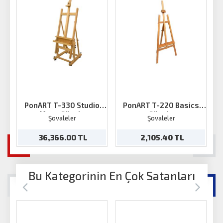
PonART T-330 Studio
PonART T-220 Basics
Masa Şövale
Şövale
Şovaleler
Şovaleler
36,366.00 TL
2,105.40 TL
Bu Kategorinin En Çok Satanları