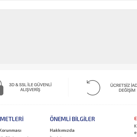
ZMETLERI
ÖNEMLI BILGILER
E
K
n Korunması
Hakkımızda
e