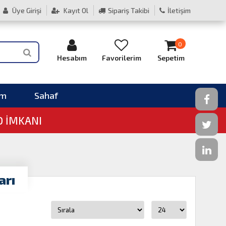
Üye Girişi
Kayıt Ol
Sipariş Takibi
İletişim
0
Hesabım
Favorilerim
Sepetim
im
Sahaf
O İMKANI
arı