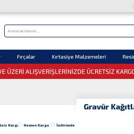
r
Fırçalar
Kırtasiye Malzemeleri
Res
 VE ÜZERI ALIŞVERIŞLERINIZDE ÜCRETSİZ KARG
Gravür Kağıtl
tsiz Kargo
Hemen Kargo
İndirimde