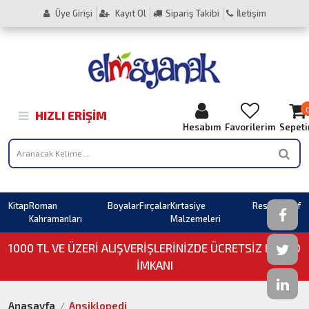
Üye Girişi
Kayıt Ol
Sipariş Takibi
İletişim
HIZLI ERIŞIM
Hesabım
Favorilerim
Sepet
Kitap
Roman
Boyalar
Fırçalar
Kırtasiye
Resim
Sahaf
Kahramanları
Malzemeleri
1000 TL VE ÜZERI ALIŞVERIŞLERINIZDE ÜCRETSİZ KARGO
İMKANI
Anasayfa
Ansiklopedi