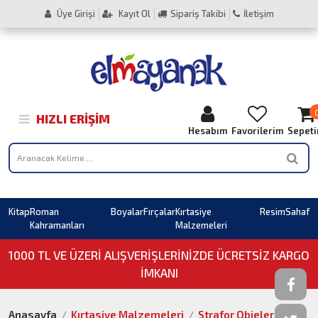
Üye Girişi
Kayıt Ol
Sipariş Takibi
İletişim
HIZLI ERIŞIM
Hesabım
Favorilerim
Sepet
Kitap
Roman
Boyalar
Fırçalar
Kırtasiye
Resim
Sahaf
Kahramanları
Malzemeleri
1000 TL VE ÜZERI ALIŞVERIŞLERINIZDE ÜCRETSİZ KARGO
İMKANI
Anasayfa
Kırtasiye Malzemeleri
Strafor Objeler