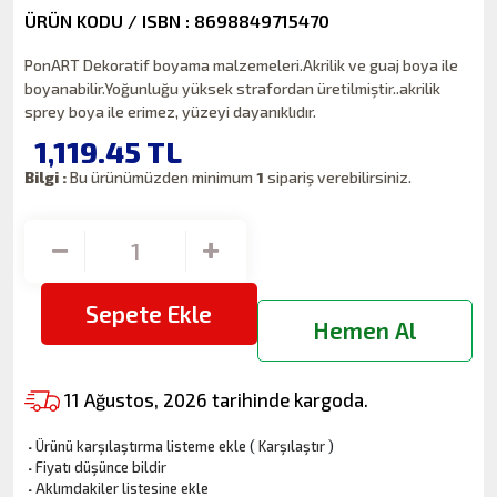
ÜRÜN KODU / ISBN : 8698849715470
PonART Dekoratif boyama malzemeleri.Akrilik ve guaj boya ile
boyanabilir.Yoğunluğu yüksek strafordan üretilmiştir..akrilik
sprey boya ile erimez, yüzeyi dayanıklıdır.
1,119.45
TL
Bilgi :
Bu ürünümüzden minimum
1
sipariş verebilirsiniz.
Sepete Ekle
Hemen Al
11 Ağustos, 2026 tarihinde kargoda.
·
Ürünü karşılaştırma listeme ekle
(
Karşılaştır
)
·
Fiyatı düşünce bildir
·
Aklımdakiler listesine ekle