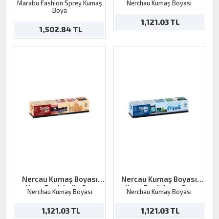
Marabu Fashion Sprey Kumaş
Nerchau Kumaş Boyası
Dreams
Boya
1,121.03 TL
1,502.84 TL
Nercau Kumaş Boyası
Nercau Kumaş Boyası
Koyu Renk India Set
Koyu Renk Aqua Set
Nerchau Kumaş Boyası
Nerchau Kumaş Boyası
6x59ml
6x59ml
1,121.03 TL
1,121.03 TL