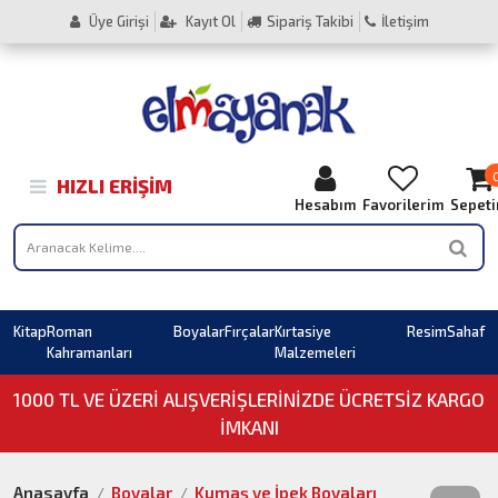
Üye Girişi
Kayıt Ol
Sipariş Takibi
İletişim
HIZLI ERIŞIM
Hesabım
Favorilerim
Sepet
Kitap
Roman
Boyalar
Fırçalar
Kırtasiye
Resim
Sahaf
Kahramanları
Malzemeleri
1000 TL VE ÜZERI ALIŞVERIŞLERINIZDE ÜCRETSİZ KARGO
İMKANI
Anasayfa
Boyalar
Kumaş ve İpek Boyaları