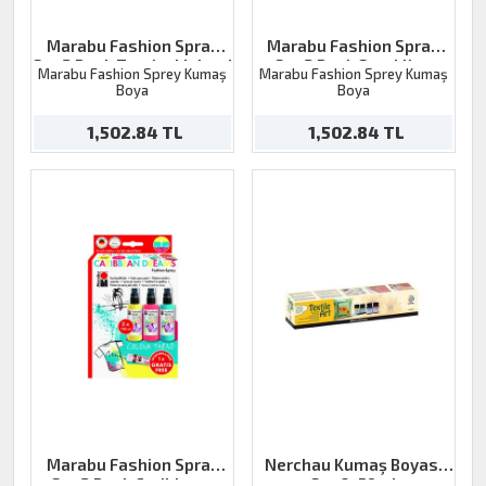
Marabu Fashion Spray
Marabu Fashion Spray
Set 3 Renk Tropical Island
Set 3 Renk Sparkling
Marabu Fashion Sprey Kumaş
Marabu Fashion Sprey Kumaş
Nights
Boya
Boya
1,502.84 TL
1,502.84 TL
Marabu Fashion Spray
Nerchau Kumaş Boyası
Set 3 Renk Caribbean
Set 6x59ml