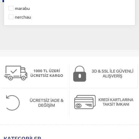
Yazı Tahtası Boyası
marabu
nerchau
KATEGORILER