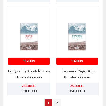
TÜKENDİ
TÜKENDİ
Erciyes Dışı Çiçek İçi Ateş
Düvenönü Yağız Atlı
Faytonlar Durağı
Bir nefeste kayseri
Bir nefeste kayseri
250.00 TL
250.00 TL
150.00 TL
150.00 TL
1
2