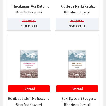
Hacıkasım Adı Kaldı
Gültepe Parkı Kaldı
Dillerde
Yadigar
Bir nefeste kayseri
Bir nefeste kayseri
250.00 TL
250.00 TL
150.00 TL
150.00 TL
TÜKENDİ
TÜKENDİ
Eskibedesten Hafızadan
Eski Kayseri Evliya
Hatıraya
Çelebi'nin Dilinden
Bir nefeste kayseri
Bir nefeste kayseri