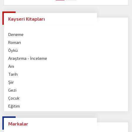
Kayseri Kitapları
Deneme
Roman
Öykü
Araştırma - İnceleme
Anı
Tarih
Şiir
Gezi
Çocuk
Eğitim
Roman
Bilim ve Teknoloji
Markalar
İnanç-Din