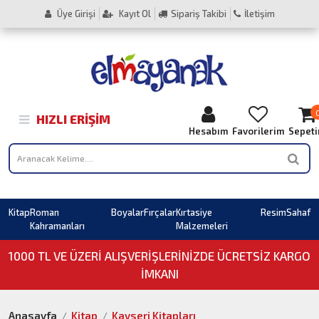
Üye Girişi
Kayıt Ol
Sipariş Takibi
İletişim
HIZLI ERIŞIM
Hesabım
Favorilerim
Sepet
Kitap
Roman
Boyalar
Fırçalar
Kırtasiye
Resim
Sahaf
Kahramanları
Malzemeleri
1000 TL VE ÜZERI ALIŞVERIŞLERINIZDE ÜCRETSİZ KARGO
İMKANI
Anasayfa
Kitap
Kayseri Kitapları