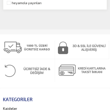
heyamola yayınları
İstanbul Kitapları
İzmir Kitapları
Trabzon Kitapları
Kayseri Kitapları
Adana Kitapları
Kent Kitapları
tarih-arkeoloji
Psikoloji
Halk Kültürü
Sözlük
KATEGORILER
Kaideler