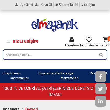
Üye Girişi
Kayıt Ol
Sipariş Takibi
İletişim
HIZLI ERIŞIM
Hesabım
Favorilerim
Sepet
Kitap
Roman
Boyalar
Fırçalar
Kırtasiye
Resim
Sahaf
Kahramanları
Malzemeleri
1000 TL VE ÜZERI ALIŞVERIŞLERINIZDE ÜCRETSİZ KARGO
İMKANI
Anasayfa
Kayseri