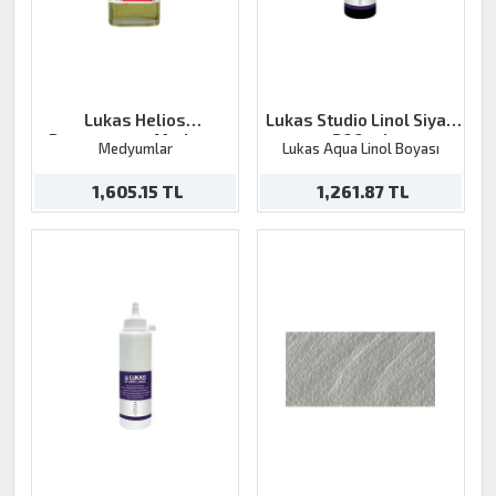
Lukas Helios
Lukas Studio Linol Siyah
Resterasyon Medyum
200 ml
Medyumlar
Lukas Aqua Linol Boyası
125ml
1,605.15 TL
1,261.87 TL