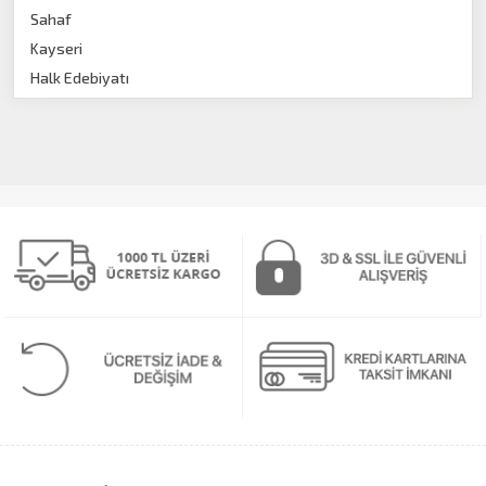
Sahaf
Kayseri
Halk Edebiyatı
İnceleme
İnceleme-Araştırma
Tarih
Hikaye
Resim Teknikleri
Ansiklopedi
Edebiyat
Ekonomi
Karikatür
Felsefe
Heykel
Şiir
Boyama