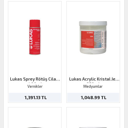
Lukas Sprey Rötüş Cilası
Lukas Acrylic Kristal Jel
400ml
250ml
Vernikler
Medyumlar
1,391.13 TL
1,048.99 TL