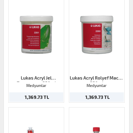
Lukas Acryl Jel
Lukas Acryl Rolyef Macun
Transparan 250ml
250ml
Medyumlar
Medyumlar
1,369.73 TL
1,369.73 TL