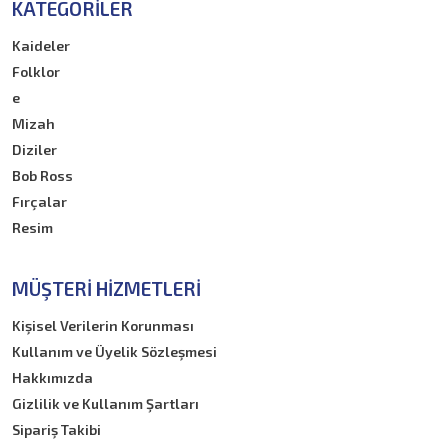
Araştırma-İnceleme
KATEGORILER
Grafik
Kaideler
Resim
Folklor
Eğlence-Mizah
e
Sanat
Mizah
Hobi
Diziler
Anı
Bob Ross
Kampanyalar1
Fırçalar
lin
Resim
Biyografi
Kaynak/Bibliyografya
MÜŞTERI HIZMETLERI
Hoby&Craft
Kişisel Verilerin Korunması
Sticker&Stencil
Kullanım ve Üyelik Sözleşmesi
Kırtasiye Malzemeleri
Hakkımızda
Kalemler
Gizlilik ve Kullanım Şartları
Gravür
Sipariş Takibi
Hamur ve Killer