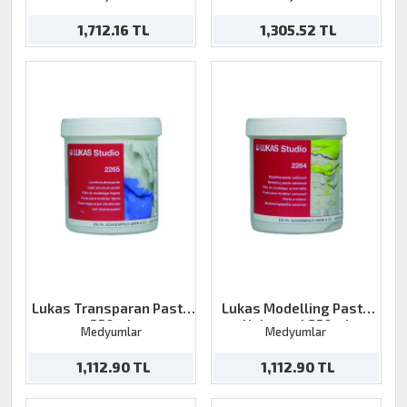
1,712.16 TL
1,305.52 TL
Lukas Transparan Paste
Lukas Modelling Paste
250ml
Universal 250ml
Medyumlar
Medyumlar
1,112.90 TL
1,112.90 TL