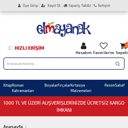
Üye Girişi
Kayıt Ol
Sipariş Takibi
İletişim
HIZLI ERIŞIM
Hesabım
Favorilerim
Sepet
Kitap
Roman
Boyalar
Fırçalar
Kırtasiye
Resim
Sahaf
Kahramanları
Malzemeleri
1000 TL VE ÜZERI ALIŞVERIŞLERINIZDE ÜCRETSİZ KARGO
İMKANI
Anasayfa