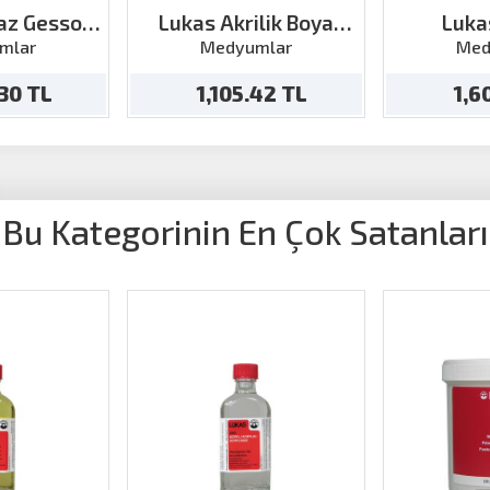
az Gesso
Lukas Akrilik Boya
Luka
ml
Geçiktirici 125ml
Restera
mlar
Medyumlar
Med
1
.30 TL
1,105.42 TL
1,6
Bu Kategorinin En Çok Satanları