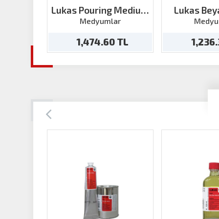
Lukas Pouring Medium
Lukas Bey
500 ml
500
Medyumlar
Medyu
1,474.60 TL
1,236