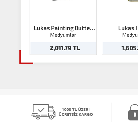
Lukas Painting Butter
Lukas 
Medium 5 200 ml
Resterasy
Medyumlar
Medyu
125
2,011.79 TL
1,605