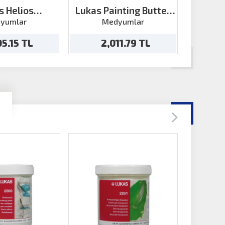
s Helios
Lukas Painting Butter
Lukas
syon Medyum
Medium 5 200 ml
yumlar
Medyumlar
M
25ml
05.15 TL
2,011.79 TL
1