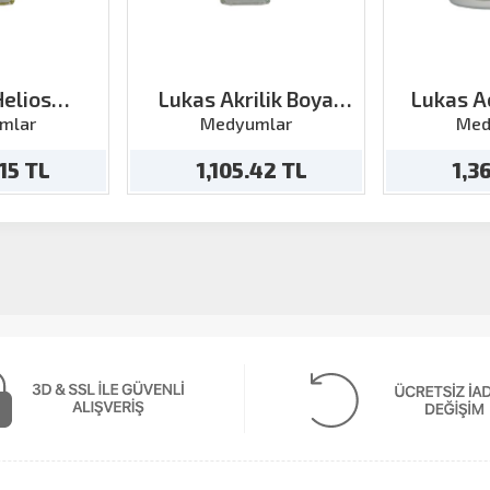
Helios
Lukas Akrilik Boya
Lukas A
on Medyum
Geçiktirici 125ml
Macu
mlar
Medyumlar
Med
ml
.15 TL
1,105.42 TL
1,3