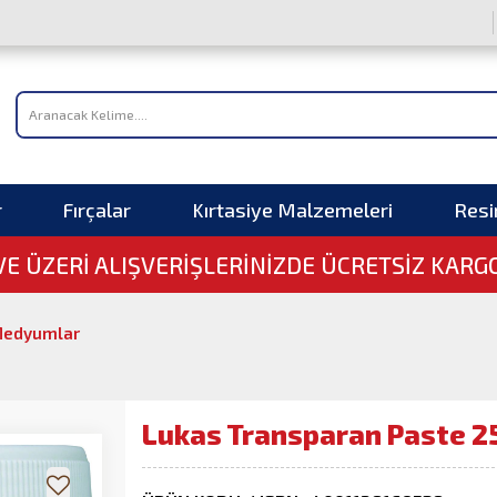
r
Fırçalar
Kırtasiye Malzemeleri
Res
 VE ÜZERI ALIŞVERIŞLERINIZDE ÜCRETSİZ KARG
edyumlar
Lukas Transparan Paste 