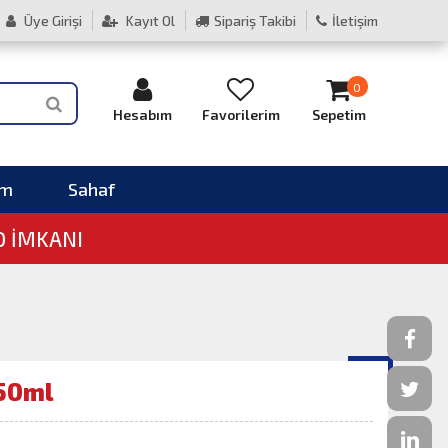
Üye Girişi
Kayıt Ol
Sipariş Takibi
İletişim
0
Hesabım
Favorilerim
Sepetim
im
Sahaf
O İMKANI
250ml