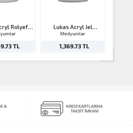
cryl Rolyef
Lukas Acryl Jel
Lukas M
n 250ml
Transparan 250ml
Univ
yumlar
Medyumlar
M
69.73 TL
1,369.73 TL
1