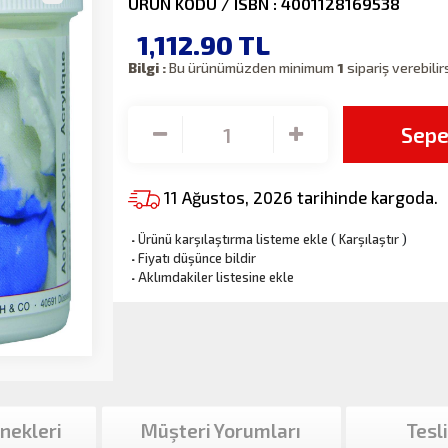
ÜRÜN KODU / ISBN : 4001128169538
1,112.90
TL
Bilgi :
Bu ürünümüzden minimum
1
sipariş verebilir
Sepe
11 Ağustos, 2026 tarihinde kargoda.
·
Ürünü karşılaştırma listeme ekle
(
Karşılaştır
)
·
Fiyatı düşünce bildir
·
Aklımdakiler listesine ekle
nekleri
Müşteri Yorumları
Tesl