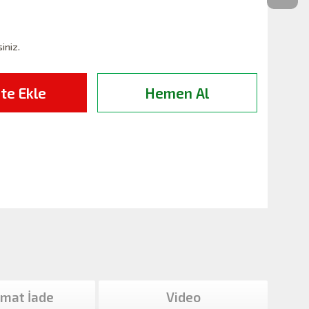
siniz.
te Ekle
Hemen Al
imat İade
Video