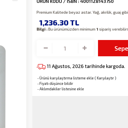
ÜRÜN KODU / ISBN : 4001128143750
Premium Kalitede beyaz astar. Yağ, akrilik, guaj gibi 
1,236.30
TL
Bilgi :
Bu ürünümüzden minimum
1
sipariş verebilir
Sepe
11 Ağustos, 2026 tarihinde kargoda.
·
Ürünü karşılaştırma listeme ekle
(
Karşılaştır
)
·
Fiyatı düşünce bildir
·
Aklımdakiler listesine ekle