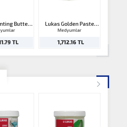
nting Butter
Lukas Golden Paste
Lukas C
 5 200 ml
250ml
Pa
yumlar
Medyumlar
M
11.79 TL
1,712.16 TL
1