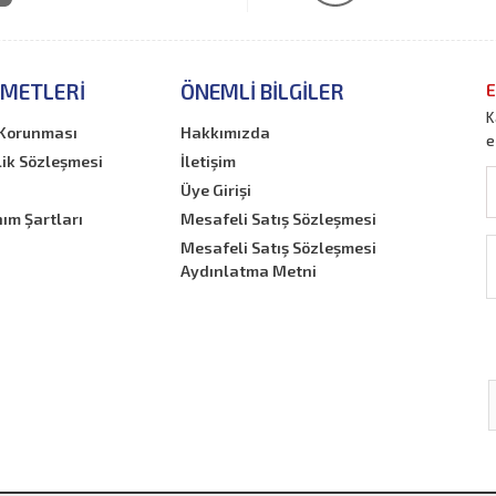
ZMETLERI
ÖNEMLI BILGILER
E
K
n Korunması
Hakkımızda
e
lik Sözleşmesi
İletişim
Üye Girişi
nım Şartları
Mesafeli Satış Sözleşmesi
Mesafeli Satış Sözleşmesi
Aydınlatma Metni