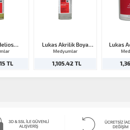
Helios
Lukas Akrilik Boya
Lukas A
on Medyum
Geçiktirici 125ml
Macu
mlar
Medyumlar
Med
ml
.15 TL
1,105.42 TL
1,3