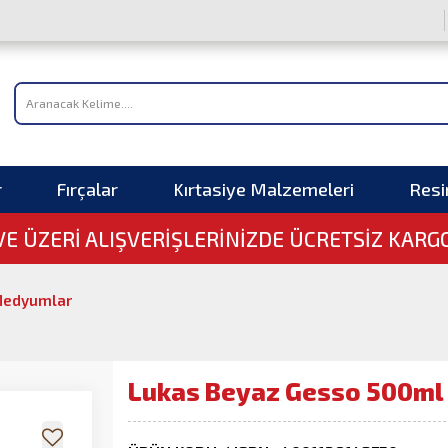
r
Fırçalar
Kırtasiye Malzemeleri
Res
 VE ÜZERI ALIŞVERIŞLERINIZDE ÜCRETSİZ KARG
edyumlar
Lukas Beyaz Gesso 500ml