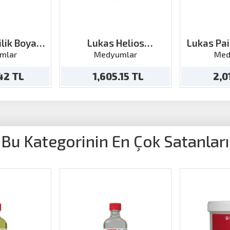
lik Boya
Lukas Helios
Lukas Pai
ci 125ml
Resterasyon Medyum
Medium
mlar
Medyumlar
Med
125ml
.42 TL
1,605.15 TL
2,0
Bu Kategorinin En Çok Satanları