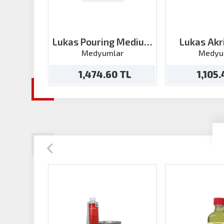
Lukas Pouring Medium
Lukas Akri
500 ml
Geçiktiri
Medyumlar
Medyu
1,474.60 TL
1,105