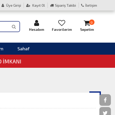
Üye Girişi
Kayıt Ol
Sipariş Takibi
İletişim
0
Hesabım
Favorilerim
Sepetim
im
Sahaf
O İMKANI