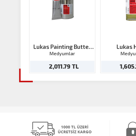
Lukas Painting Butter
Lukas 
Medium 5 200 ml
Resterasy
Medyumlar
Medyu
125
2,011.79 TL
1,605