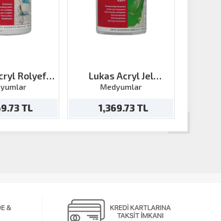
cryl Rolyef
Lukas Acryl Jel
Lukas M
n 250ml
Transparan 250ml
Univ
yumlar
Medyumlar
M
69.73 TL
1,369.73 TL
1