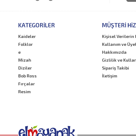
KATEGORILER
MÜŞTERI HI
Kaideler
Kişisel Verileri
Folklor
Kullanım ve Üye
e
Hakkımızda
Mizah
Gizlilik ve Kulla
Diziler
Sipariş Takibi
Bob Ross
İletişim
Fırçalar
Resim