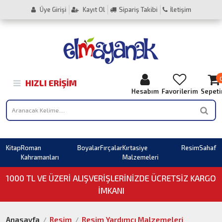
Üye Girişi
Kayıt Ol
Sipariş Takibi
İletişim
HIZLI ERIŞIM
Hesabım
Favorilerim
Sepet
Kitap
Roman
Boyalar
Fırçalar
Kırtasiye
Resim
Sahaf
Kahramanları
Malzemeleri
1000 TL VE ÜZERI ALIŞVERIŞLERINIZDE ÜCRETSİZ KARGO
İMKANI
Anasayfa
Resim
Resim Yardımcı Malzemeleri