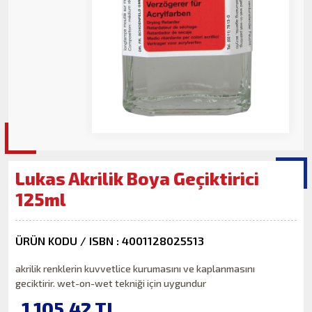
Lukas Akrilik Boya Geçiktirici
125ml
ÜRÜN KODU / ISBN : 4001128025513
akrilik renklerin kuvvetlice kurumasını ve kaplanmasını
geciktirir. wet-on-wet tekniği için uygundur
1,105.42
TL