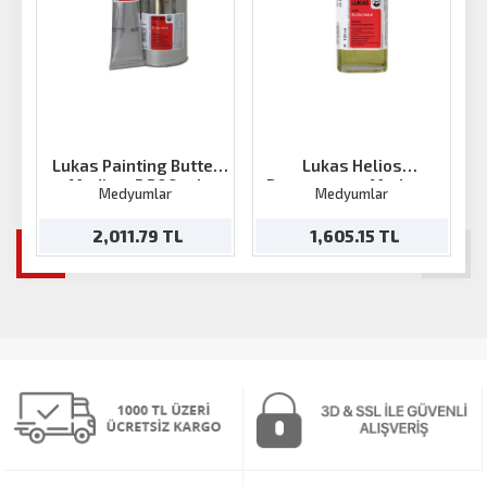
Lukas Painting Butter
Lukas Helios
Medium 5 200 ml
Resterasyon Medyum
Medyumlar
Medyumlar
125ml
2,011.79 TL
1,605.15 TL