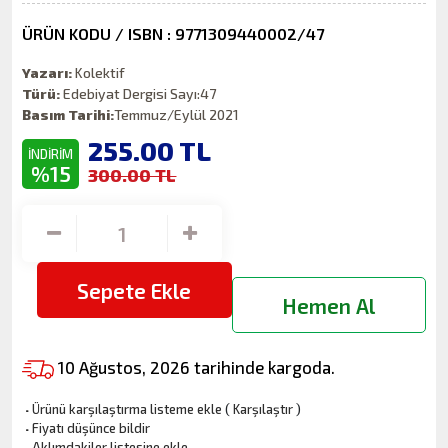
ÜRÜN KODU / ISBN : 9771309440002/47
Yazarı:
Kolektif
Türü:
Edebiyat Dergisi Sayı:47
Basım Tarihi:
Temmuz/Eylül 2021
255.00
TL
İNDİRİM
%15
300.00 TL
Sepete Ekle
Hemen Al
10 Ağustos, 2026 tarihinde kargoda.
·
Ürünü karşılaştırma listeme ekle
(
Karşılaştır
)
·
Fiyatı düşünce bildir
·
Aklımdakiler listesine ekle