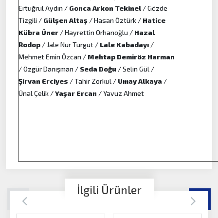
Ertuğrul Aydın /
Gonca Arkon Tekinel
/ Gözde
Tizgili /
Gülşen Altaş
/ Hasan Öztürk /
Hatice
Kübra Üner
/ Hayrettin Orhanoğlu /
Hazal
Rodop
/ Jale Nur Turgut /
Lale Kabadayı
/
Mehmet Emin Özcan /
Mehtap Demiröz Harman
/ Özgür Danışman /
Seda Doğu
/ Selin Gül /
Şirvan Erciyes
/ Tahir Zorkul /
Umay Alkaya
/
Ünal Çelik /
Yaşar Ercan
/ Yavuz Ahmet
İlgili Ürünler