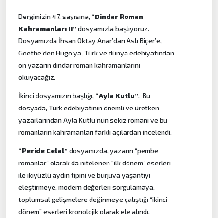
Dergimizin 47. sayısına,
“Dindar Roman
Kahramanları II”
dosyamızla başlıyoruz.
Dosyamızda İhsan Oktay Anar’dan Aslı Biçer’e,
Goethe’den Hugo’ya, Türk ve dünya edebiyatından
on yazarın dindar roman kahramanlarını
okuyacağız.
İkinci dosyamızın başlığı,
“Ayla Kutlu”
. Bu
dosyada, Türk edebiyatının önemli ve üretken
yazarlarından Ayla Kutlu’nun sekiz romanı ve bu
romanların kahramanları farklı açılardan incelendi.
“Peride Celal”
dosyamızda, yazarın “pembe
romanlar” olarak da nitelenen “ilk dönem” eserleri
ile ikiyüzlü aydın tipini ve burjuva yaşantıyı
eleştirmeye, modern değerleri sorgulamaya,
toplumsal gelişmelere değinmeye çalıştığı “ikinci
dönem” eserleri kronolojik olarak ele alındı.