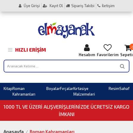
Üye Girişi
Kayıt Ol
Sipariş Takibi
İletişim
HIZLI ERIŞIM
Hesabım
Favorilerim
Sepet
Kitap
Roman
Boyalar
Fırçalar
Kırtasiye
Resim
Sahaf
Kahramanları
Malzemeleri
1000 TL VE ÜZERI ALIŞVERIŞLERINIZDE ÜCRETSİZ KARGO
İMKANI
Anasayfa
Roman Kahramanları