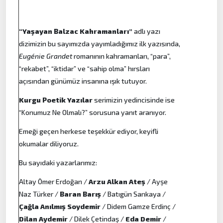
“Yaşayan Balzac Kahramanları”
adlı yazı
dizimizin bu sayımızda yayımladığımız ilk yazısında,
Eugénie Grandet
romanının kahramanları, “para”,
“rekabet”, “iktidar” ve “sahip olma” hırsları
açısından günümüz insanına ışık tutuyor.
Kurgu Poetik Yazılar
serimizin yedincisinde ise
“Konumuz Ne Olmalı?” sorusuna yanıt aranıyor.
Emeği geçen herkese teşekkür ediyor, keyifli
okumalar diliyoruz.
Bu sayıdaki yazarlarımız:
Altay Ömer Erdoğan /
Arzu Alkan Ateş
/ Ayşe
Naz Türker /
Baran Barış
/ Batıgün Sarıkaya /
Çağla Anılmış Soydemir
/ Didem Gamze Erdinç /
Dilan Aydemir
/ Dilek Çetindaş /
Eda Demir
/