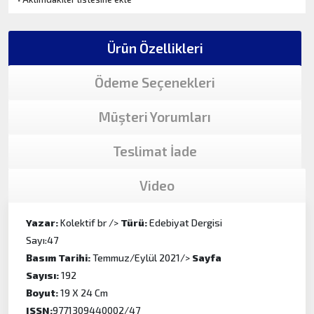
Ürün Özellikleri
Ödeme Seçenekleri
Müşteri Yorumları
Teslimat İade
Video
Yazar:
Kolektif br />
Türü:
Edebiyat Dergisi
Sayı:47
Basım Tarihi:
Temmuz/Eylül 2021/>
Sayfa
Sayısı:
192
Boyut:
19 X 24 Cm
ISSN:
9771309440002/47