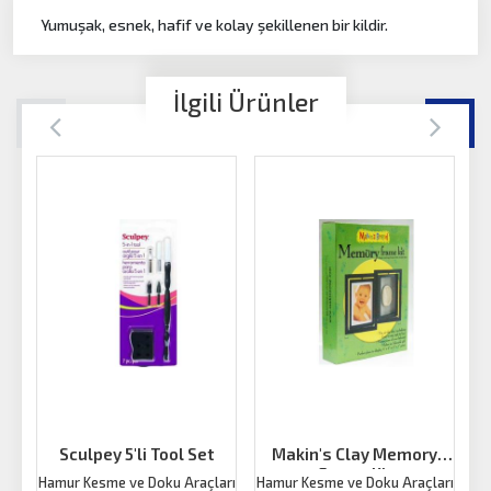
Yumuşak, esnek, hafif ve kolay şekillenen bir kildir.
İlgili Ürünler
Sculpey 5'li Tool Set
Makin's Clay Memory
Frame Kit
Hamur Kesme ve Doku Araçları
Hamur Kesme ve Doku Araçları
Ha