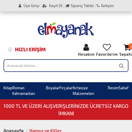
Üye Girişi
Kayıt Ol
Sipariş Takibi
İletişim
HIZLI ERIŞIM
Hesabım
Favorilerim
Sepet
Kitap
Roman
Boyalar
Fırçalar
Kırtasiye
Resim
Sahaf
Kahramanları
Malzemeleri
1000 TL VE ÜZERI ALIŞVERIŞLERINIZDE ÜCRETSİZ KARGO
İMKANI
Anasayfa
Hamur ve Killer