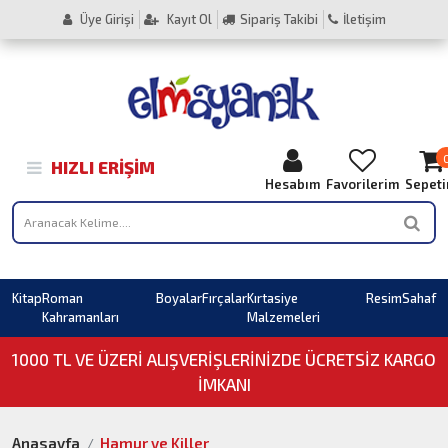
Üye Girişi
Kayıt Ol
Sipariş Takibi
İletişim
HIZLI ERIŞIM
Hesabım
Favorilerim
Sepet
Kitap
Roman
Boyalar
Fırçalar
Kırtasiye
Resim
Sahaf
Kahramanları
Malzemeleri
1000 TL VE ÜZERI ALIŞVERIŞLERINIZDE ÜCRETSİZ KARGO
İMKANI
Anasayfa
Hamur ve Killer