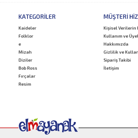
KATEGORILER
MÜŞTERI HI
Kaideler
Kişisel Verileri
Folklor
Kullanım ve Üye
e
Hakkımızda
Mizah
Gizlilik ve Kulla
Diziler
Sipariş Takibi
Bob Ross
İletişim
Fırçalar
Resim