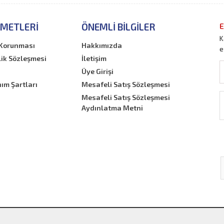
ZMETLERI
ÖNEMLI BILGILER
E
K
n Korunması
Hakkımızda
e
lik Sözleşmesi
İletişim
Üye Girişi
nım Şartları
Mesafeli Satış Sözleşmesi
Mesafeli Satış Sözleşmesi
Aydınlatma Metni