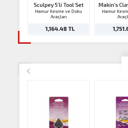
Sculpey 5'li Tool Set
Makin's Cl
Frame
Hamur Kesme ve Doku
Hamur Kesm
Araçları
Araçl
1,164.48 TL
1,751