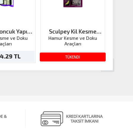
Boncuk Yapım
Sculpey Kil Kesme
Sculpe
Kiti
Bıçağı Set
sme ve Doku
Hamur Kesme ve Doku
Hamur
açları
Araçları
94.29 TL
1,119.48 TL
1
TÜKENDİ