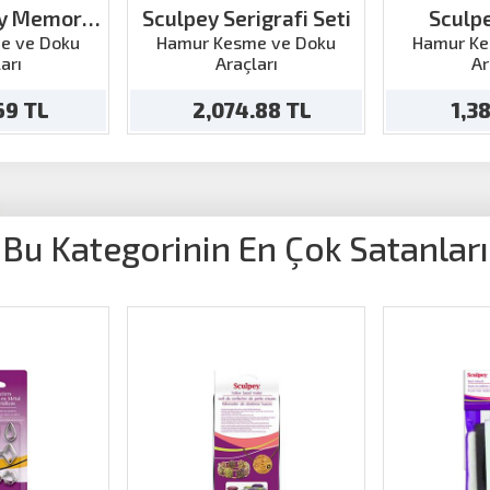
ay Memory
Sculpey Serigrafi Seti
Sculp
 Kit
Pawp
e ve Doku
Hamur Kesme ve Doku
Hamur Ke
arı
Araçları
Ar
.69 TL
2,074.88 TL
1,3
Bu Kategorinin En Çok Satanları