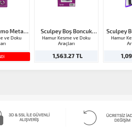
emo Metal
Sculpey Boş Boncuk
Sculpey 
2 Parça
Yapım Seti
e ve Doku
Hamur Kesme ve Doku
Hamur Ke
arı
Araçları
Ar
tril
40 TL
1,563.27 TL
1,0
NDİ