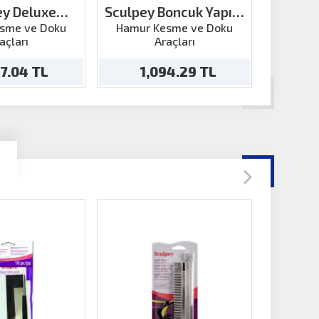
ey Deluxe
Sculpey Boncuk Yapım
Sculpey 
rint Set
Kiti
sme ve Doku
Hamur Kesme ve Doku
Hamur
açları
Araçları
87.04 TL
1,094.29 TL
2