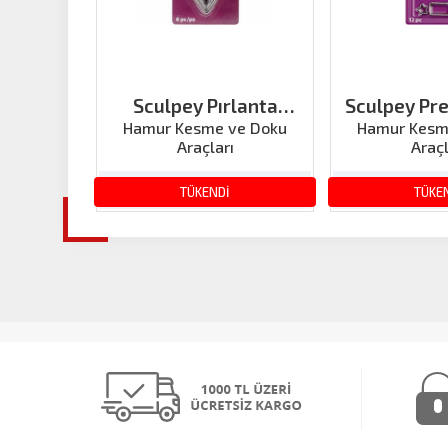
Sculpey Pırlanta
Sculpey Pr
Şeklinde Kesici 6 Parça
Kesici 1
Hamur Kesme ve Doku
Hamur Kesm
Araçları
Araçl
Geome
492.40 TL
492.
TÜKENDİ
TÜKE