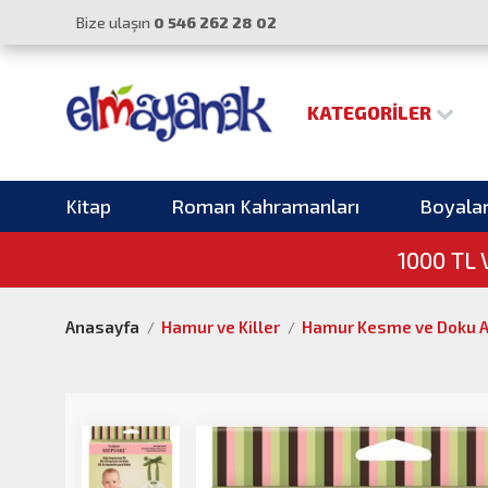
Bize ulaşın
0 546 262 28 02
KATEGORILER
Kitap
Roman Kahramanları
Boyala
1000 TL
Anasayfa
Hamur ve Killer
Hamur Kesme ve Doku A