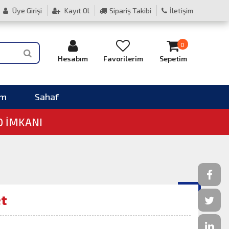
Üye Girişi
Kayıt Ol
Sipariş Takibi
İletişim
0
Hesabım
Favorilerim
Sepetim
im
Sahaf
O İMKANI
et