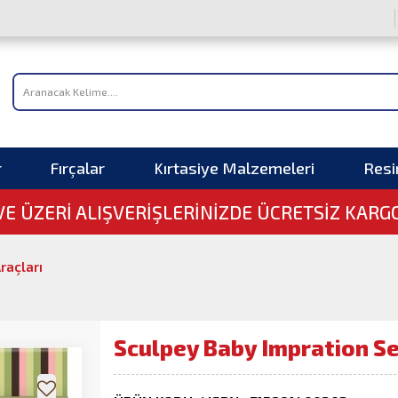
r
Fırçalar
Kırtasiye Malzemeleri
Res
 VE ÜZERI ALIŞVERIŞLERINIZDE ÜCRETSİZ KARG
raçları
Sculpey Baby Impration S