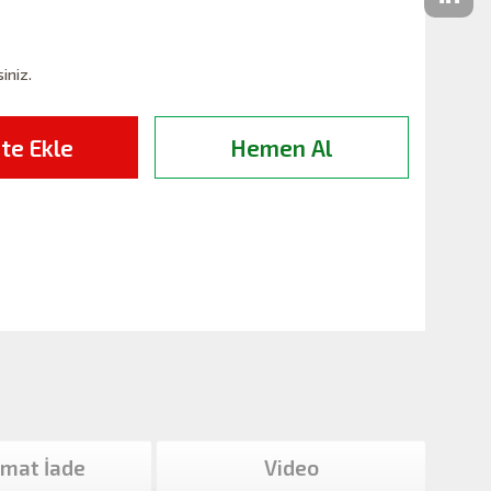
siniz.
te Ekle
Hemen Al
imat İade
Video