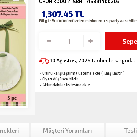
ÜRÜN KODU / ISBN : 715891400203
1,307.45
TL
Bilgi :
Bu ürünümüzden minimum
1
sipariş verebilir
Sepe
10 Ağustos, 2026 tarihinde kargoda.
·
Ürünü karşılaştırma listeme ekle
(
Karşılaştır
)
·
Fiyatı düşünce bildir
·
Aklımdakiler listesine ekle
nekleri
Müşteri Yorumları
Tesl