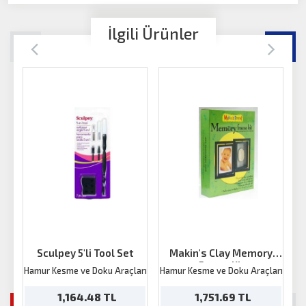
İlgili Ürünler
Sculpey 5'li Tool Set
Makin's Clay Memory
Frame Kit
Hamur Kesme ve Doku Araçları
Hamur Kesme ve Doku Araçları
Ha
1,164.48 TL
1,751.69 TL