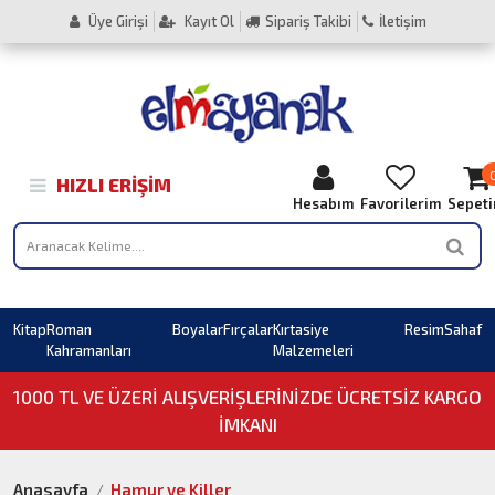
Üye Girişi
Kayıt Ol
Sipariş Takibi
İletişim
HIZLI ERIŞIM
Hesabım
Favorilerim
Sepet
Kitap
Roman
Boyalar
Fırçalar
Kırtasiye
Resim
Sahaf
Kahramanları
Malzemeleri
1000 TL VE ÜZERI ALIŞVERIŞLERINIZDE ÜCRETSİZ KARGO
İMKANI
Anasayfa
Hamur ve Killer