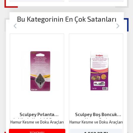
Bu Kategorinin En Çok Satanları
Sculpey Pırlanta
Sculpey Boş Boncuk
Şeklinde Kesici 6 Parça
Yapım Seti
Hamur Kesme ve Doku Araçları
Hamur Kesme ve Doku Araçları
Ha