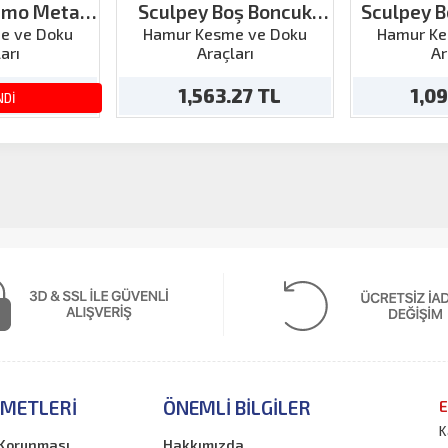
emo Metal
Sculpey Boş Boncuk
Sculpey 
2 Parça
Yapım Seti
e ve Doku
Hamur Kesme ve Doku
Hamur Ke
arı
Araçları
Ar
tril
40 TL
1,563.27 TL
1,0
NDİ
ZMETLERI
ÖNEMLI BILGILER
E
K
n Korunması
Hakkımızda