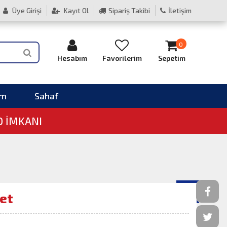
Üye Girişi
Kayıt Ol
Sipariş Takibi
İletişim
0
Hesabım
Favorilerim
Sepetim
im
Sahaf
O İMKANI
Set