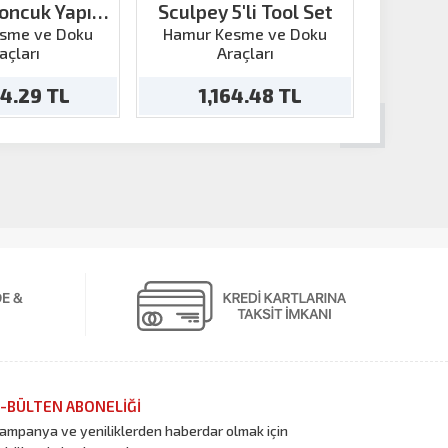
Boncuk Yapım
Sculpey 5'li Tool Set
Scu
Kiti
Pa
sme ve Doku
Hamur Kesme ve Doku
Hamur
açları
Araçları
94.29 TL
1,164.48 TL
1
-BÜLTEN ABONELİĞİ
ampanya ve yeniliklerden haberdar olmak için