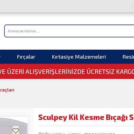
r
Fırçalar
Kırtasiye Malzemeleri
Res
 VE ÜZERI ALIŞVERIŞLERINIZDE ÜCRETSİZ KARG
raçları
Sculpey Kil Kesme Bıçağı 