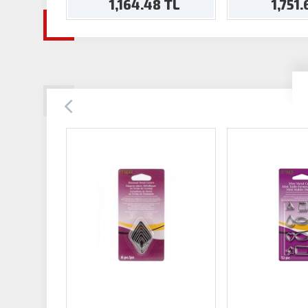
1,164.48 TL
1,751