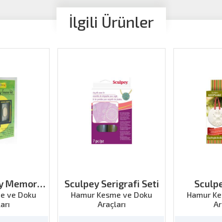
İlgili Ürünler
ay Memory
Sculpey Serigrafi Seti
Sculp
 Kit
Pawp
e ve Doku
Hamur Kesme ve Doku
Hamur Ke
arı
Araçları
Ar