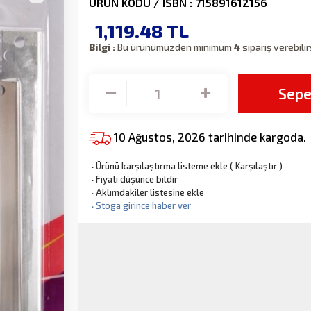
ÜRÜN KODU / ISBN : 715891612156
1,119.48
TL
Bilgi :
Bu ürünümüzden minimum
4
sipariş verebilir
Sepe
10 Ağustos, 2026 tarihinde kargoda.
·
Ürünü karşılaştırma listeme ekle
(
Karşılaştır
)
·
Fiyatı düşünce bildir
·
Aklımdakiler listesine ekle
·
Stoga girince haber ver