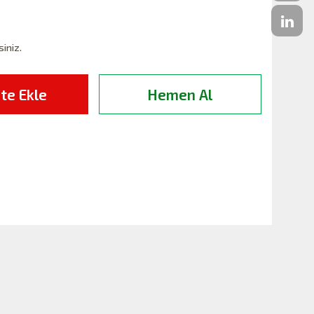
siniz.
te Ekle
Hemen Al