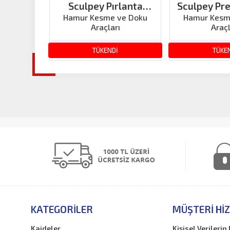
Sculpey Pırlanta
Sculpey Pr
Şeklinde Kesici 6 Parça
Kesici 1
Hamur Kesme ve Doku
Hamur Kesm
Araçları
Araçl
Geome
492.40 TL
492.
TÜKENDİ
TÜKE
KATEGORILER
MÜŞTERI HI
Kaideler
Kişisel Verileri