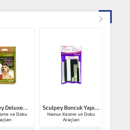
ey Deluxe
Sculpey Boncuk Yapım
Sculpey 
rint Set
Kiti
sme ve Doku
Hamur Kesme ve Doku
Hamur
açları
Araçları