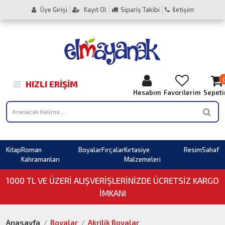
Üye Girişi
Kayıt Ol
Sipariş Takibi
İletişim
HIZLI ERIŞIM
Hesabım
Favorilerim
Sepet
Kitap
Roman
Boyalar
Fırçalar
Kırtasiye
Resim
Sahaf
Kahramanları
Malzemeleri
1000 TL VE ÜZERI ALIŞVERIŞLERINIZDE ÜCRETSİZ KARGO
İMKANI
Anasayfa
Boyalar
Akrilik Boyalar