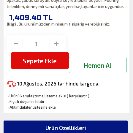
opaklık, çabuk kuruyan, suyla seyreltilebilir boyadır. Pouring
teknikleri, deneyimli sanatçılar, yeni başlayanlar için uygundur.
1,409.40
TL
Bilgi :
Bu ürünümüzden minimum
1
sipariş verebilirsiniz.
Sepete Ekle
Hemen Al
10 Ağustos, 2026 tarihinde kargoda.
·
Ürünü karşılaştırma listeme ekle
(
Karşılaştır
)
·
Fiyatı düşünce bildir
·
Aklımdakiler listesine ekle
Ürün Özellikleri