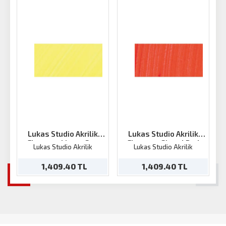
Lukas Studio Akrilik
Lukas Studio Akrilik
Florasan Limon Sarı
Florasan Signal Red
F
Lukas Studio Akrilik
Lukas Studio Akrilik
250ml
250ml
1,409.40 TL
1,409.40 TL