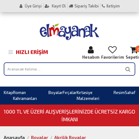
Üye Girişi
Kayıt Ol
Sipariş Takibi
İletişim
HIZLI ERIŞIM
Hesabım
Favorilerim
Sepet
Kitap
Roman
Boyalar
Fırçalar
Kırtasiye
Resim
Sahaf
Kahramanları
Malzemeleri
1000 TL VE ÜZERI ALIŞVERIŞLERINIZDE ÜCRETSİZ KARGO
İMKANI
Anasayfa
Boyalar
Akrilik Boyalar