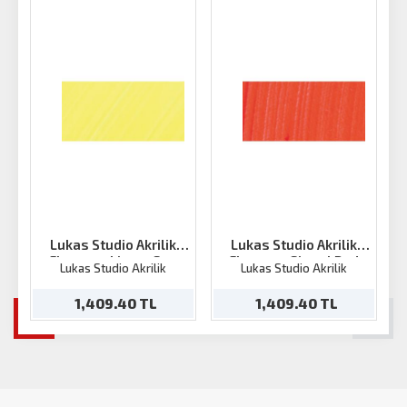
Lukas Studio Akrilik
Lukas Studio Akrilik
Florasan Limon Sarı
Florasan Signal Red
F
Lukas Studio Akrilik
Lukas Studio Akrilik
250ml
250ml
1,409.40 TL
1,409.40 TL