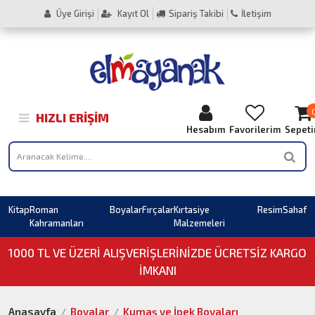
Üye Girişi
Kayıt Ol
Sipariş Takibi
İletişim
HIZLI ERIŞIM
Hesabım
Favorilerim
Sepet
Kitap
Roman
Boyalar
Fırçalar
Kırtasiye
Resim
Sahaf
Kahramanları
Malzemeleri
1000 TL VE ÜZERI ALIŞVERIŞLERINIZDE ÜCRETSİZ KARGO
İMKANI
Anasayfa
Boyalar
Kumaş ve İpek Boyaları