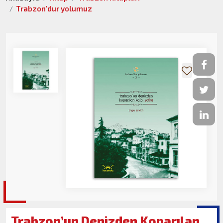
Trabzon'dur yolumuz
Trabzon’un Denizden Koparılan