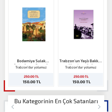
Bodamiya Sulak
Trabzon’un Yaşlı Bakkalı
Coğrafya ve Derecik
Mumhaneönü
Trabzon'dur yolumuz
Trabzon'dur yolumuz
Vadisi
250.00 TL
250.00 TL
150.00 TL
150.00 TL
Bu Kategorinin En Çok Satanları