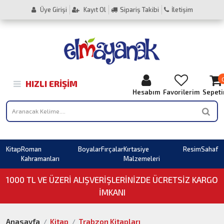
Üye Girişi
Kayıt Ol
Sipariş Takibi
İletişim
HIZLI ERIŞIM
Hesabım
Favorilerim
Sepet
Kitap
Roman
Boyalar
Fırçalar
Kırtasiye
Resim
Sahaf
Kahramanları
Malzemeleri
1000 TL VE ÜZERI ALIŞVERIŞLERINIZDE ÜCRETSİZ KARGO
İMKANI
Anasayfa
Kitap
Trabzon Kitapları