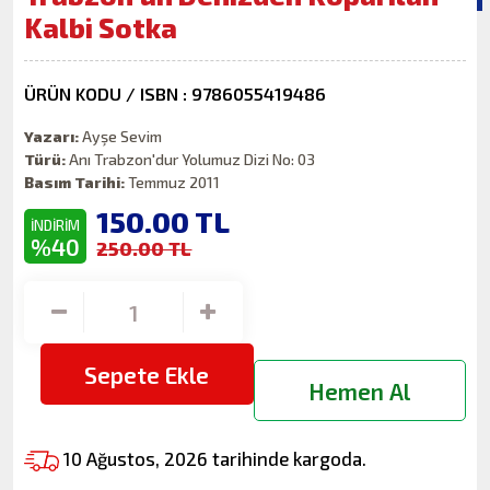
Kalbi Sotka
ÜRÜN KODU / ISBN : 9786055419486
Yazarı:
Ayşe Sevim
Türü:
Anı Trabzon'dur Yolumuz Dizi No: 03
Basım Tarihi:
Temmuz 2011
150.00
TL
İNDİRİM
%40
250.00 TL
Sepete Ekle
Hemen Al
10 Ağustos, 2026 tarihinde kargoda.