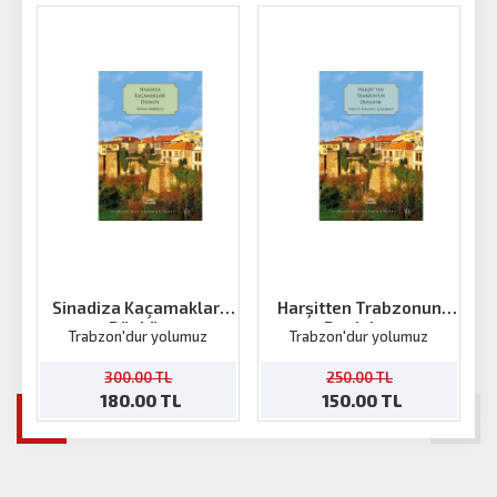
Sinadiza Kaçamakları
Harşitten Trabzonun
Düzköy
Denizine
Trabzon'dur yolumuz
Trabzon'dur yolumuz
300.00 TL
250.00 TL
180.00 TL
150.00 TL