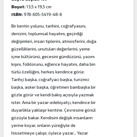
Boyut:
13,5 x 19,5 cm
ISBN:
978-605-5419-48-6
Bir kentin yolunu, tarihini, coğrafyasını,
denizini, toplumsal hayatını, geçirdiği
değişimleri, insan tiplerini, atmosferini, doğa
güzelliklerini, unutulan değerlerini, yeme
içme kültürünü, gecesini gündüzünü, yazını
kışını, folklorunu, eğlence hayatını, daha bin
türlü özelliğini, herkes kendince görür.
Tarihçi başka, coğrafyacı başka, turizmci
başka, asker başka, öğretmen bambaşka bir
gözle görür ve kendi bakış açısıyla yazmak
ister. Ama bir yazar-edebiyatçı, kendince bir
duyarlıkla yaklaşır kentine. Çevresine gönül
gözüyle bakar. Kendisini değişik insanların
yerine koyar, onların yüreğiyle de
hissetmeye çalışır, öylece yazar... Yazar