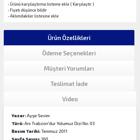
·
Ürünü karşılaştırma listeme ekle
(
Karşılaştır
)
·
Fiyatı düşünce bildir
·
Aklımdakiler listesine ekle
Ürün Özellikleri
Ödeme Seçenekleri
Müşteri Yorumları
Teslimat İade
Video
Yazar:
Ayşe Sevim
Türü:
Anı Trabzon'dur Yolumuz Dizi No: 03
Basım Tarihi:
Temmuz 2011
Sayfa Sayısı:
160