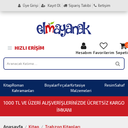
Üye Girişi
Kayıt Ol
Sipariş Takibi
İletişim
HIZLI ERIŞIM
Hesabım
Favorilerim
Sepet
Kitap
Roman
Boyalar
Fırçalar
Kırtasiye
Resim
Sahaf
Kahramanları
Malzemeleri
1000 TL VE ÜZERI ALIŞVERIŞLERINIZDE ÜCRETSİZ KARGO
İMKANI
Anasayfa
Kitap
Trabzon Kitapları