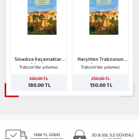
Sinadiza Kaçamakları
Harşitten Trabzonun
Düzköy
Denizine
Trabzon'dur yolumuz
Trabzon'dur yolumuz
300.00 TL
250.00 TL
180.00 TL
150.00 TL