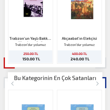
Trabzon’un Yaşlı Bakkalı
Akçaabat’ın Elekçisi
Mumhaneönü
Trabzon'dur yolumuz
Trabzon'dur yolumuz
250.00 TL
400.00 TL
150.00 TL
240.00 TL
Bu Kategorinin En Çok Satanları