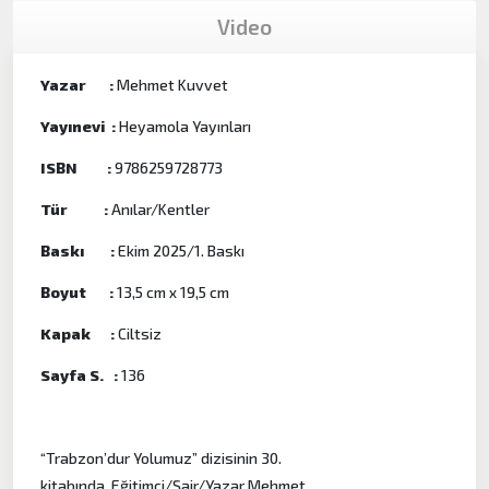
Video
Yazar :
Mehmet Kuvvet
Yayınevi :
Heyamola Yayınları
ISBN :
9786259728773
Tür :
Anılar/Kentler
Baskı :
Ekim 2025/1. Baskı
Boyut :
13,5 cm x 19,5 cm
Kapak :
Ciltsiz
Sayfa S. :
136
“Trabzon’dur Yolumuz” dizisinin 30.
kitabında, Eğitimci/Şair/Yazar Mehmet