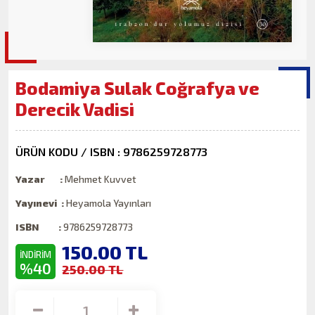
Bodamiya Sulak Coğrafya ve
Derecik Vadisi
ÜRÜN KODU / ISBN : 9786259728773
Yazar :
Mehmet Kuvvet
Yayınevi :
Heyamola Yayınları
ISBN :
9786259728773
150.00
TL
İNDİRİM
%40
250.00 TL