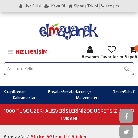
Üye Girişi
Kayıt Ol
Sipariş Takibi
İletişim
HIZLI ERIŞIM
Hesabım
Favorilerim
Sepet
Kitap
Roman
Boyalar
Fırçalar
Kırtasiye
Resim
Sahaf
Kahramanları
Malzemeleri
1000 TL VE ÜZERI ALIŞVERIŞLERINIZDE ÜCRETSİZ KARGO
İMKANI
Anasayfa
Sticker&Stencil
Sticker