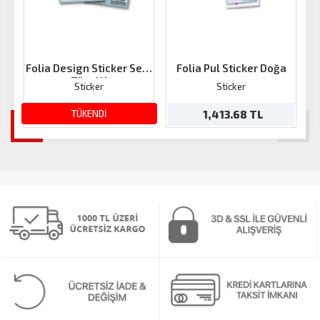
Folia Design Sticker Set 1
Folia Pul Sticker Doğa
F
Tüm Yıl
Sticker
Sticker
143.03 TL
TÜKENDİ
1,413.68 TL