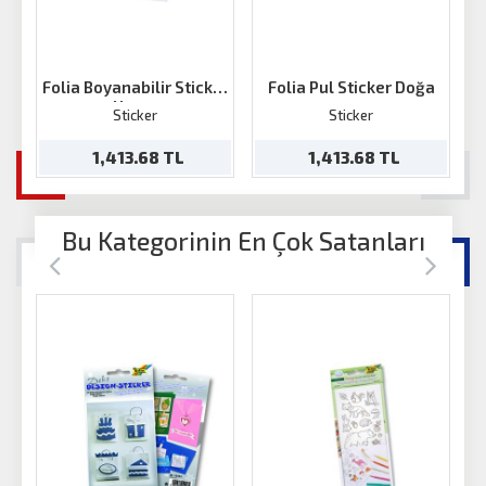
Folia Boyanabilir Sticker
Folia Pul Sticker Doğa
F
Xmas
Sticker
Sticker
1,413.68 TL
1,413.68 TL
Bu Kategorinin En Çok Satanları