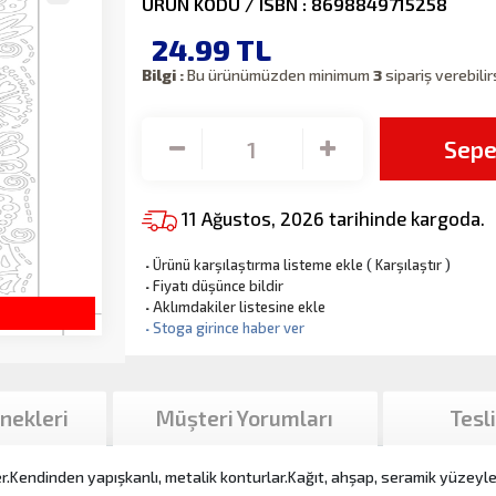
ÜRÜN KODU / ISBN : 8698849715258
24.99
TL
Bilgi :
Bu ürünümüzden minimum
3
sipariş verebilir
Sepe
11 Ağustos, 2026 tarihinde kargoda.
·
Ürünü karşılaştırma listeme ekle
(
Karşılaştır
)
·
Fiyatı düşünce bildir
·
Aklımdakiler listesine ekle
·
Stoga girince haber ver
nekleri
Müşteri Yorumları
Tesl
.Kendinden yapışkanlı, metalik konturlar.Kağıt, ahşap, seramik yüzeyler