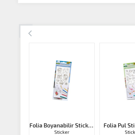
Folia Boyanabilir Sticker
Folia Pul St
Xmas
Sticker
Stic