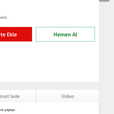
siniz.
te Ekle
Hemen Al
imat İade
Video
e yapışır.