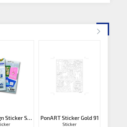
gn Sticker Set
PonART Sticker Gold 91
PonART
üm Yıl
Yap
ticker
Sticker