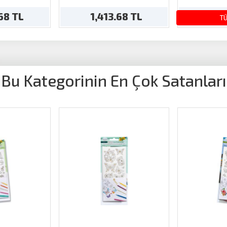
.68 TL
1,413.68 TL
14
T
Bu Kategorinin En Çok Satanları