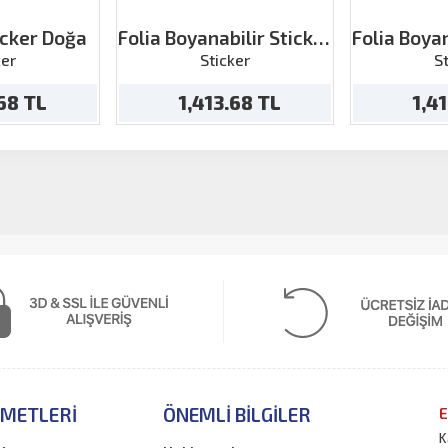
icker Doğa
Folia Boyanabilir Sticker
Folia Boyan
Eğlence
X
ker
Sticker
S
.68 TL
1,413.68 TL
1,4
ZMETLERI
ÖNEMLI BILGILER
E
K