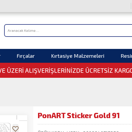
r
Fırçalar
Kırtasiye Malzemeleri
Res
 VE ÜZERI ALIŞVERIŞLERINIZDE ÜCRETSİZ KARG
PonART Sticker Gold 91