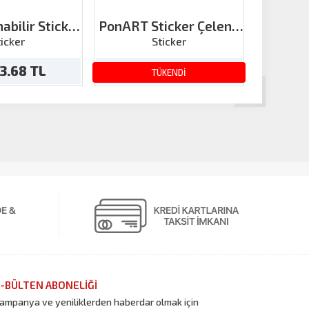
abilir Sticker
PonART Sticker Çelenk
PonART
mas
Altın
Çi
ticker
Sticker
13.68 TL
24.99 TL
TÜKENDİ
-BÜLTEN ABONELİĞİ
ampanya ve yeniliklerden haberdar olmak için