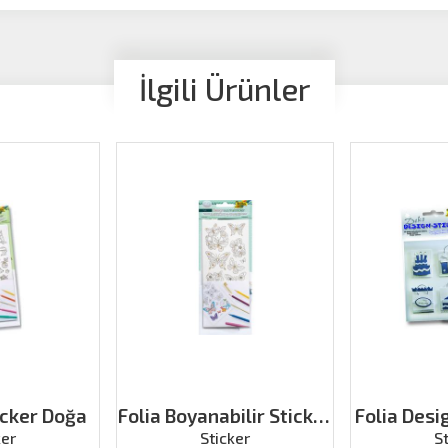
İlgili Ürünler
icker Doğa
Folia Boyanabilir Sticker
Folia Desi
Eğlence
1 T
ker
Sticker
S