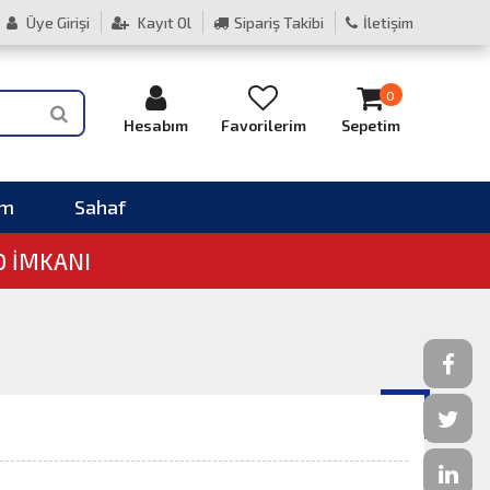
Üye Girişi
Kayıt Ol
Sipariş Takibi
İletişim
0
Hesabım
Favorilerim
Sepetim
im
Sahaf
O İMKANI