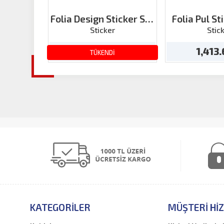
Folia Design Sticker Set
Folia Pul St
1 Tüm Yıl
Sticker
Stic
143.03 TL
1,413
TÜKENDİ
KATEGORILER
MÜŞTERI HI