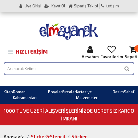
Üye Girişi
Kayıt Ol
Sipariş Takibi
İletişim
HIZLI ERIŞIM
Hesabım
Favorilerim
Sepet
Kitap
Roman
Boyalar
Fırçalar
Kırtasiye
Resim
Sahaf
Kahramanları
Malzemeleri
1000 TL VE ÜZERI ALIŞVERIŞLERINIZDE ÜCRETSİZ KARGO
İMKANI
Anasayfa
Sticker&Stencil
Sticker