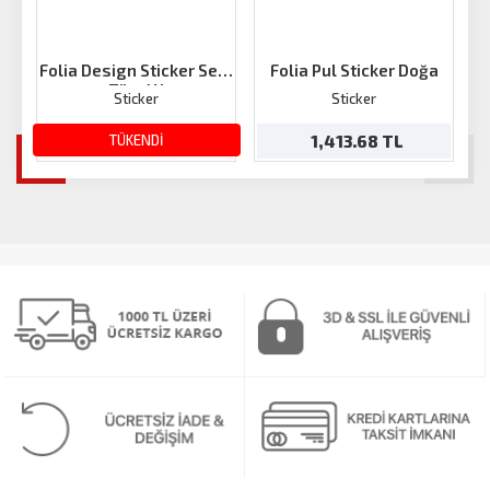
Folia Design Sticker Set 1
Folia Pul Sticker Doğa
F
Tüm Yıl
Sticker
Sticker
143.03 TL
TÜKENDİ
1,413.68 TL