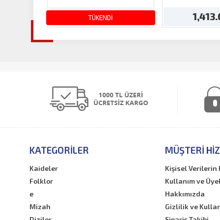
143.03 TL
1,413
TÜKENDİ
KATEGORILER
MÜŞTERI HI
Kaideler
Kişisel Verileri
Folklor
Kullanım ve Üye
e
Hakkımızda
Mizah
Gizlilik ve Kulla
Diziler
Sipariş Takibi