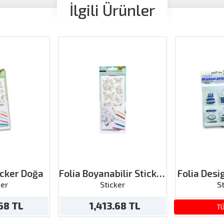
İlgili Ürünler
icker Doğa
Folia Boyanabilir Sticker
Folia Desi
Eğlence
1 T
ker
Sticker
S
.68 TL
1,413.68 TL
14
T