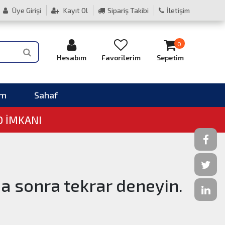
Üye Girişi
Kayıt Ol
Sipariş Takibi
İletişim
0
Hesabım
Favorilerim
Sepetim
im
Sahaf
O İMKANI
ha sonra tekrar deneyin.