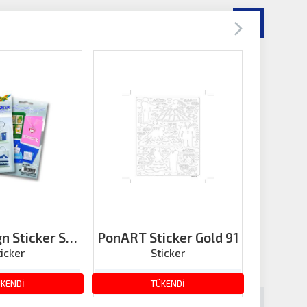
gn Sticker Set
PonART Sticker Gold 91
PonART 
üm Yıl
ticker
Sticker
3.03 TL
24.99 TL
ÜKENDİ
TÜKENDİ