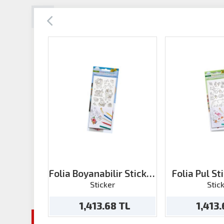
Folia Boyanabilir Sticker
Folia Pul St
Xmas
Sticker
Stic
1,413.68 TL
1,413