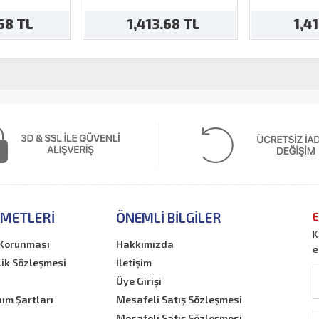
.68 TL
1,413.68 TL
1,4
ZMETLERI
ÖNEMLI BILGILER
E
K
n Korunması
Hakkımızda
e
lik Sözleşmesi
İletişim
Üye Girişi
nım Şartları
Mesafeli Satış Sözleşmesi
Mesafeli Satış Sözleşmesi