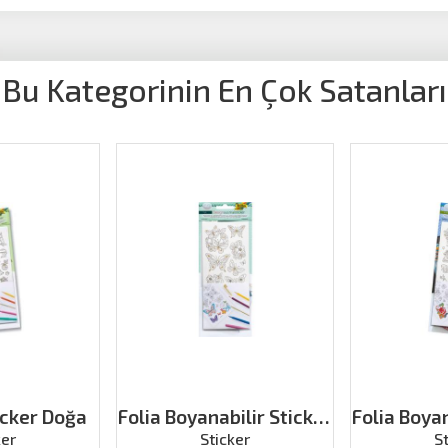
Bu Kategorinin En Çok Satanları
icker Doğa
Folia Boyanabilir Sticker
Folia Boyan
Eğlence
X
ker
Sticker
S