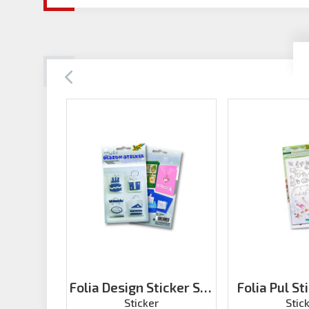
Folia Design Sticker Set
Folia Pul St
1 Tüm Yıl
Sticker
Stic