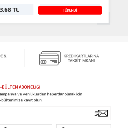
13.68 TL
24.99 TL
TÜKENDİ
-BÜLTEN ABONELİĞİ
ampanya ve yeniliklerden haberdar olmak için
-bültenimize kayıt olun.