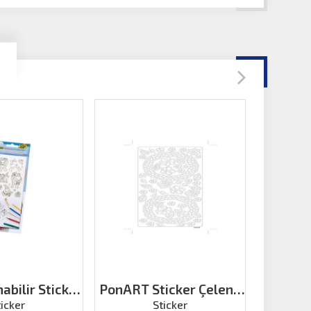
abilir Sticker
PonART Sticker Çelenk
PonART
mas
Altın
Çi
ticker
Sticker