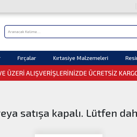
r
Fırçalar
Kırtasiye Malzemeleri
Res
 VE ÜZERI ALIŞVERIŞLERINIZDE ÜCRETSİZ KARG
veya satışa kapalı. Lütfen da