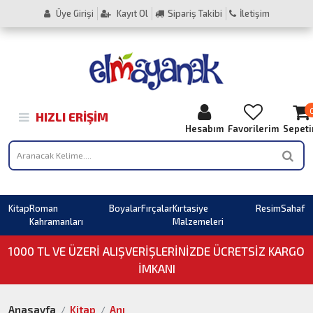
Üye Girişi
Kayıt Ol
Sipariş Takibi
İletişim
HIZLI ERIŞIM
Hesabım
Favorilerim
Sepet
Kitap
Roman
Boyalar
Fırçalar
Kırtasiye
Resim
Sahaf
Kahramanları
Malzemeleri
1000 TL VE ÜZERI ALIŞVERIŞLERINIZDE ÜCRETSİZ KARGO
İMKANI
Anasayfa
Kitap
Anı