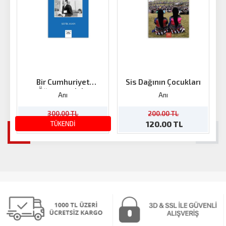
Bir Cumhuriyet
Sis Dağının Çocukları
Öğretmeninin
Anı
Anı
Aydınlanma Mücadelesi
300.00 TL
200.00 TL
180.00 TL
TÜKENDİ
120.00 TL