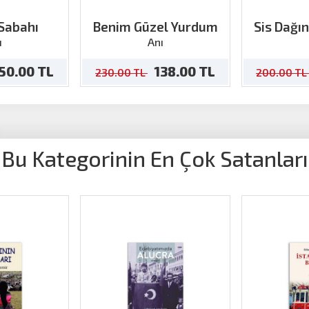
 Sabahı
Benim Güzel Yurdum
Sis Dağın
ı
Anı
50.00 TL
138.00 TL
230.00 TL
200.00 TL
Bu Kategorinin En Çok Satanları