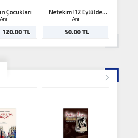
ın Çocukları
Netekim! 12 Eylülde
Edebiya
Geldiler- Bir İdamlığın
Anı
Anı
Trajikomik Anıları (2. EL)
120.00 TL
50.00 TL
250.00