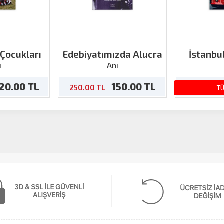
 Çocukları
Edebiyatımızda Alucra
İstanbul
ı
Anı
20.00 TL
150.00 TL
250.00 TL
270.00 TL
T