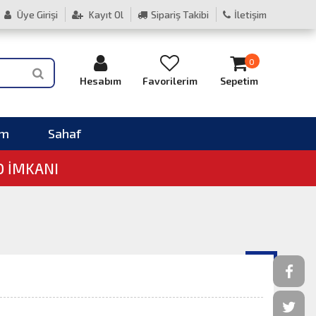
Üye Girişi
Kayıt Ol
Sipariş Takibi
İletişim
0
Hesabım
Favorilerim
Sepetim
im
Sahaf
O İMKANI