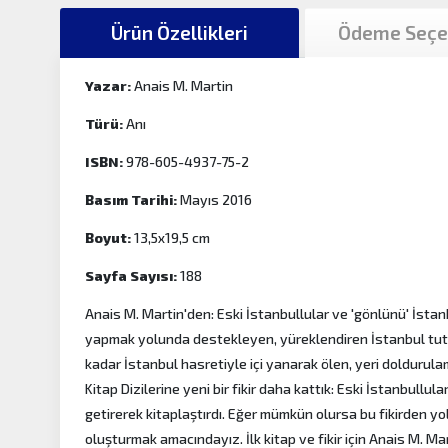
Ürün Özellikleri
Ödeme Seçe
Yazar:
Anais M. Martin
Türü:
Anı
ISBN:
978-605-4937-75-2
Basım Tarihi:
Mayıs 2016
Boyut:
13,5x19,5 cm
Sayfa Sayısı:
188
Anais M. Martin'den: Eski İstanbullular ve 'gönlünü' İstan
yapmak yolunda destekleyen, yüreklendiren İstanbul tutku
kadar İstanbul hasretiyle içi yanarak ölen, yeri dolduru
Kitap Dizilerine yeni bir fikir daha kattık: Eski İstanbullul
getirerek kitaplaştırdı. Eğer mümkün olursa bu fikirden yo
oluşturmak amacındayız. İlk kitap ve fikir için Anais M. M