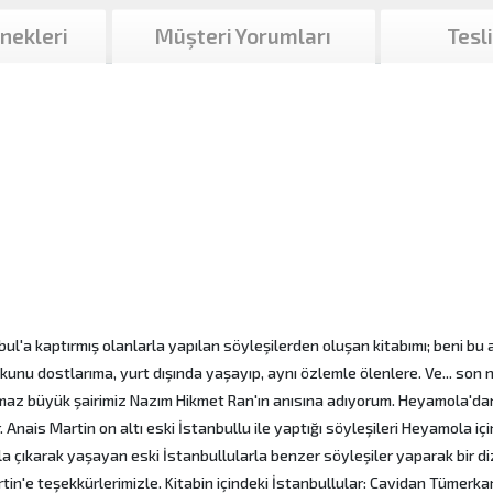
nekleri
Müşteri Yorumları
Tesl
bul'a kaptırmış olanlarla yapılan söyleşilerden oluşan kitabımı; beni bu 
nu dostlarıma, yurt dışında yaşayıp, aynı özlemle ölenlere. Ve... son 
lamaz büyük şairimiz Nazım Hikmet Ran'ın anısına adıyorum. Heyamola'da
ar. Anais Martin on altı eski İstanbullu ile yaptığı söyleşileri Heyamola içi
la çıkarak yaşayan eski İstanbullularla benzer söyleşiler yaparak bir di
artin'e teşekkürlerimizle. Kitabin içindeki İstanbullular: Cavidan Tümerk