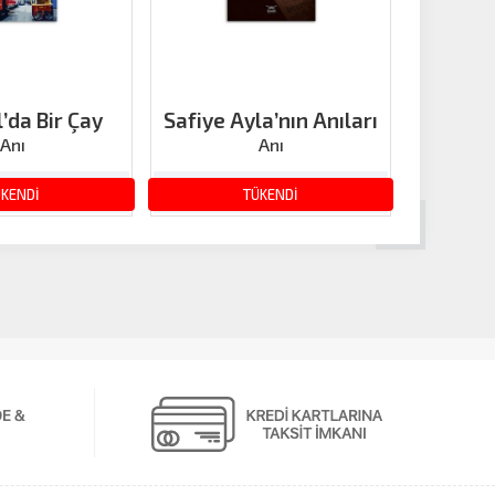
’da Bir Çay
Safiye Ayla’nın Anıları
12 
Anı
Anı
162.00 TL
84.00 TL
140.00 TL
250.00
ÜKENDİ
TÜKENDİ