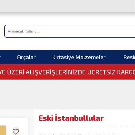
r
Fırçalar
Kırtasiye Malzemeleri
Res
 VE ÜZERI ALIŞVERIŞLERINIZDE ÜCRETSİZ KARG
Eski İstanbullular