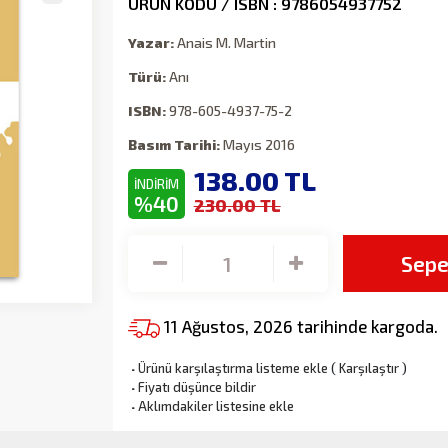
ÜRÜN KODU / ISBN : 9786054937752
Yazar:
Anais M. Martin
Türü:
Anı
ISBN:
978-605-4937-75-2
Basım Tarihi:
Mayıs 2016
138.00
TL
İNDİRİM
%40
230.00 TL
Sepe
11 Ağustos, 2026 tarihinde kargoda.
·
Ürünü karşılaştırma listeme ekle
(
Karşılaştır
)
·
Fiyatı düşünce bildir
·
Aklımdakiler listesine ekle