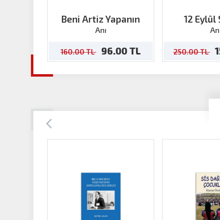
Beni Artiz Yapanın
12 Eylül
Anı
An
96.00 TL
1
160.00 TL
250.00 TL