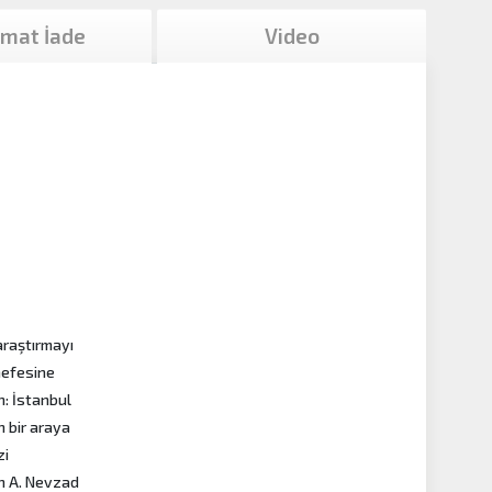
imat İade
Video
araştırmayı
nefesine
n: İstanbul
n bir araya
zi
an A. Nevzad