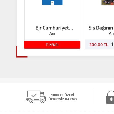
Bir Cumhuriyet
Sis Dağının
Öğretmeninin
Anı
An
Aydınlanma Mücadelesi
180.00 TL
1
300.00 TL
200.00 TL
TÜKENDİ