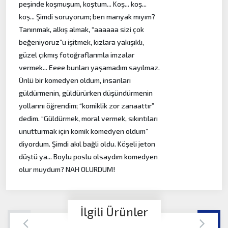
peşinde koşmuşum, koştum... Koş... koş...
koş... Şimdi soruyorum; ben manyak mıyım?
Tanınmak, alkış almak, “aaaaaa sizi çok
beğeniyoruz”u işitmek, kızlara yakışıklı,
güzel çıkmış fotoğraflarımla imzalar
vermek... Eeee bunları yaşamadım sayılmaz.
Ünlü bir komedyen oldum, insanları
güldürmenin, güldürürken düşündürmenin
yollarını öğrendim; “komiklik zor zanaattır”
dedim. “Güldürmek, moral vermek, sıkıntıları
unutturmak için komik komedyen oldum”
diyordum. Şimdi akıl bağli oldu. Köşeli jeton
düştü ya... Boylu poslu olsaydım komedyen
olur muydum? NAH OLURDUM!
İlgili Ürünler