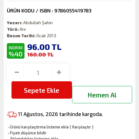
ÜRÜN KODU / ISBN : 9786055419783
Yazarı:
Abdullah Şahin
Türü:
Anı
Basım Tarihi:
Ocak 2013
96.00
TL
İNDİRİM
%40
160.00 TL
Sepete Ekle
Hemen Al
11 Ağustos, 2026 tarihinde kargoda.
·
Ürünü karşılaştırma listeme ekle
(
Karşılaştır
)
·
Fiyatı düşünce bildir
·
Aklımdakiler listesine ekle