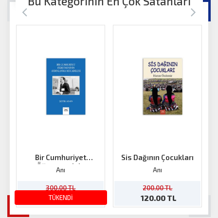
Bu Kategorinin En Çok Satanları
Bir Cumhuriyet
Sis Dağının Çocukları
Öğretmeninin
Anı
Anı
Aydınlanma Mücadelesi
300.00 TL
200.00 TL
180.00 TL
TÜKENDİ
120.00 TL