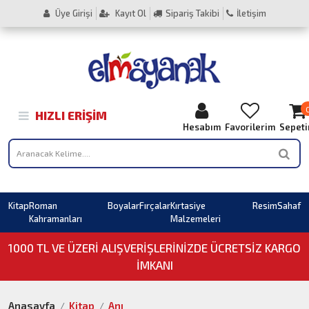
Üye Girişi
Kayıt Ol
Sipariş Takibi
İletişim
HIZLI ERIŞIM
Hesabım
Favorilerim
Sepet
Kitap
Roman
Boyalar
Fırçalar
Kırtasiye
Resim
Sahaf
Kahramanları
Malzemeleri
1000 TL VE ÜZERI ALIŞVERIŞLERINIZDE ÜCRETSİZ KARGO
İMKANI
Anasayfa
Kitap
Anı