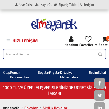
Üye Girişi
Kayıt Ol
Sipariş Takibi
İletişim
HIZLI ERIŞIM
Hesabım
Favorilerim
Sepet
Kitap
Roman
Boyalar
Fırçalar
Kırtasiye
Resim
Sahaf
Kahramanları
Malzemeleri
1000 TL VE ÜZERI ALIŞVERIŞLERINIZDE ÜCRETSİZ KARGO
İMKANI
Anasayfa
Boyalar
Akrilik Boyalar