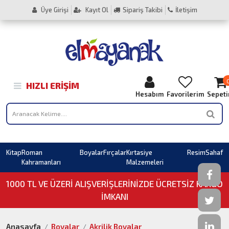
Üye Girişi
Kayıt Ol
Sipariş Takibi
İletişim
HIZLI ERIŞIM
Hesabım
Favorilerim
Sepet
Kitap
Roman
Boyalar
Fırçalar
Kırtasiye
Resim
Sahaf
Kahramanları
Malzemeleri
1000 TL VE ÜZERI ALIŞVERIŞLERINIZDE ÜCRETSİZ KARGO
İMKANI
Anasayfa
Boyalar
Akrilik Boyalar